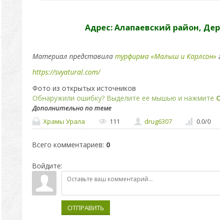
Адрес: Алапаевский район, Де
Материал представила
турфирма «Малыш и Карлсон»
https://svyatural.com/
Фото из открытых источников
Обнаружили ошибку? Выделите ее мышью и нажмите
C
Дополнительно по теме
Храмы Урала
111
drug6307
0.0
/
0
Всего комментариев
:
0
Войдите:
ОТПРАВИТЬ