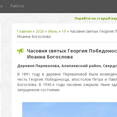
то
Работа
Перейти на старый вар
Главная
»
2026
»
Июнь
»
19
» Часовня святых Георгия П
Иоанна Богослова
Часовня святых Георгия Победоносц
Иоанна Богослова
Деревня Перевалова,
Алапаевский район, Свердл
В 1891 году в деревне Переваловой была возведен
честь Георгия Победоносца, апостолов Петра и Павл
Богослова. В 1930-е годы часовню закрыли. Ныне зд
запущенном состоянии.