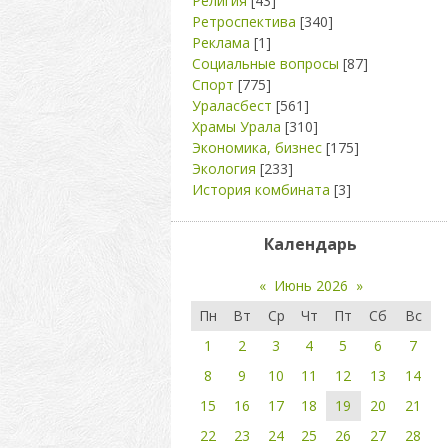
Религия
[43]
Ретроспектива
[340]
Реклама
[1]
Социальные вопросы
[87]
Спорт
[775]
Ураласбест
[561]
Храмы Урала
[310]
Экономика, бизнес
[175]
Экология
[233]
История комбината
[3]
Календарь
«
Июнь 2026
»
Пн
Вт
Ср
Чт
Пт
Сб
Вс
1
2
3
4
5
6
7
8
9
10
11
12
13
14
15
16
17
18
19
20
21
22
23
24
25
26
27
28