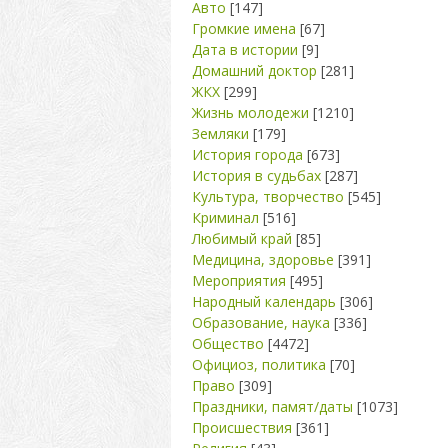
Авто
[147]
Громкие имена
[67]
Дата в истории
[9]
Домашний доктор
[281]
ЖКХ
[299]
Жизнь молодежи
[1210]
Земляки
[179]
История города
[673]
История в судьбах
[287]
Культура, творчество
[545]
Криминал
[516]
Любимый край
[85]
Медицина, здоровье
[391]
Мероприятия
[495]
Народный календарь
[306]
Образование, наука
[336]
Общество
[4472]
Официоз, политика
[70]
Право
[309]
Праздники, памят/даты
[1073]
Происшествия
[361]