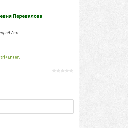
ревня Перевалова
город Реж
trl+Enter.