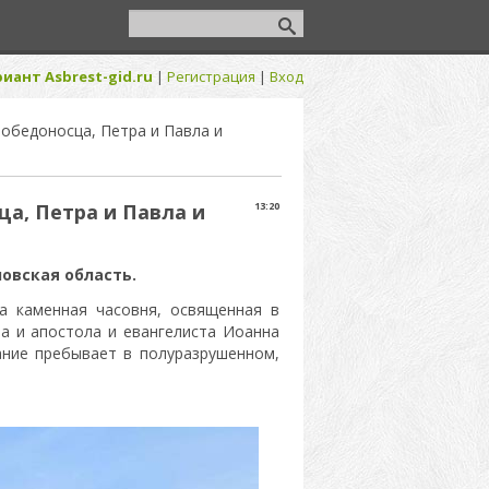
иант Asbrest-gid.ru
|
Регистрация
|
Вход
обедоносца, Петра и Павла и
а, Петра и Павла и
13:20
овская область.
а каменная часовня, освященная в
а и апостола и евангелиста Иоанна
ание пребывает в полуразрушенном,