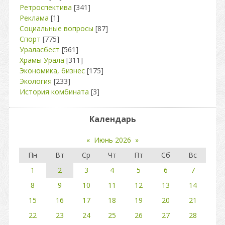
Ретроспектива
[341]
Реклама
[1]
Социальные вопросы
[87]
Спорт
[775]
Ураласбест
[561]
Храмы Урала
[311]
Экономика, бизнес
[175]
Экология
[233]
История комбината
[3]
Календарь
«
Июнь 2026
»
Пн
Вт
Ср
Чт
Пт
Сб
Вс
1
2
3
4
5
6
7
8
9
10
11
12
13
14
15
16
17
18
19
20
21
22
23
24
25
26
27
28