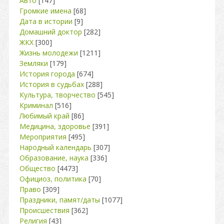
Авто
[147]
Громкие имена
[68]
Дата в истории
[9]
Домашний доктор
[282]
ЖКХ
[300]
Жизнь молодежи
[1211]
Земляки
[179]
История города
[674]
История в судьбах
[288]
Культура, творчество
[545]
Криминал
[516]
Любимый край
[86]
Медицина, здоровье
[391]
Мероприятия
[495]
Народный календарь
[307]
Образование, наука
[336]
Общество
[4473]
Официоз, политика
[70]
Право
[309]
Праздники, памят/даты
[1077]
Происшествия
[362]
Религия
[43]