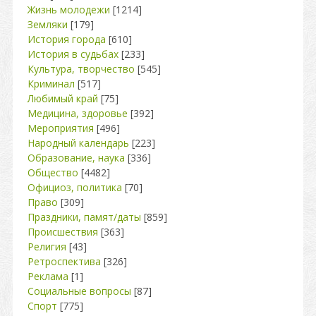
Жизнь молодежи
[1214]
Земляки
[179]
История города
[610]
История в судьбах
[233]
Культура, творчество
[545]
Криминал
[517]
Любимый край
[75]
Медицина, здоровье
[392]
Мероприятия
[496]
Народный календарь
[223]
Образование, наука
[336]
Общество
[4482]
Официоз, политика
[70]
Право
[309]
Праздники, памят/даты
[859]
Происшествия
[363]
Религия
[43]
Ретроспектива
[326]
Реклама
[1]
Социальные вопросы
[87]
Спорт
[775]