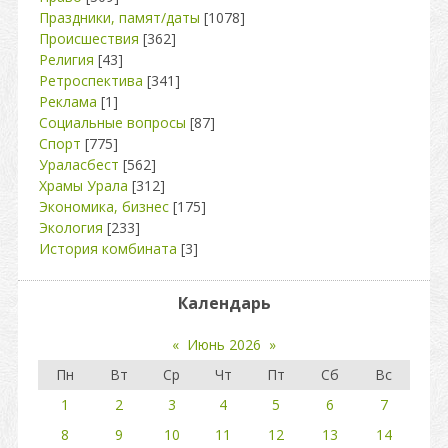
Праздники, памят/даты
[1078]
Происшествия
[362]
Религия
[43]
Ретроспектива
[341]
Реклама
[1]
Социальные вопросы
[87]
Спорт
[775]
Ураласбест
[562]
Храмы Урала
[312]
Экономика, бизнес
[175]
Экология
[233]
История комбината
[3]
Календарь
«
Июнь 2026
»
Пн
Вт
Ср
Чт
Пт
Сб
Вс
1
2
3
4
5
6
7
8
9
10
11
12
13
14