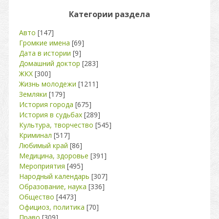
Категории раздела
Авто
[147]
Громкие имена
[69]
Дата в истории
[9]
Домашний доктор
[283]
ЖКХ
[300]
Жизнь молодежи
[1211]
Земляки
[179]
История города
[675]
История в судьбах
[289]
Культура, творчество
[545]
Криминал
[517]
Любимый край
[86]
Медицина, здоровье
[391]
Мероприятия
[495]
Народный календарь
[307]
Образование, наука
[336]
Общество
[4473]
Официоз, политика
[70]
Право
[309]