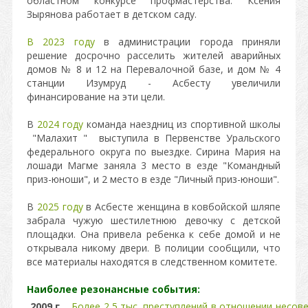
областном конкурсе профмастерства. Ксения
Зырянова работает в детском саду.
В 2023 году
в администрации города приняли
решение досрочно расселить жителей аварийных
домов № 8 и 12 на Перевалочной базе, и дом № 4
станции Изумруд - Асбесту увеличили
финансирование на эти цели.
В
2024 году
команда наездниц из спортивной школы
"Малахит " выступила в Первенстве Уральского
федерального округа по выездке. Сирина Мария на
лошади Магме заняла 3 место в езде "Командный
приз-юноши", и 2 место в езде "Личный приз-юноши".
В
2025 году
в Асбесте женщина в ковбойской шляпе
забрала чужую шестилетнюю девочку с детской
площадки. Она привела ребенка к себе домой и не
открывала никому двери. В полиции сообщили, что
все материалы находятся в следственном комитете.
Наиболее резонансные события:
2009 г.
Более 2,5 тыс. преступлений в отношении несов