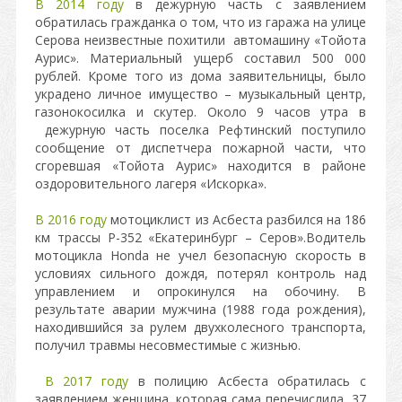
В 2014 году
в дежурную часть с заявлением
обратилась гражданка о том, что из гаража на улице
Серова неизвестные похитили автомашину «Тойота
Аурис». Материальный ущерб составил 500 000
рублей. Кроме того из дома заявительницы, было
украдено личное имущество – музыкальный центр,
газонокосилка и скутер. Около 9 часов утра в
дежурную часть поселка Рефтинский поступило
сообщение от диспетчера пожарной части, что
сгоревшая «Тойота Аурис» находится в районе
оздоровительного лагеря «Искорка».
В 2016 году
мотоциклист из Асбеста разбился на 186
км трассы Р-352 «Екатеринбург – Серов».Водитель
мотоцикла Honda не учел безопасную скорость в
условиях сильного дождя, потерял контроль над
управлением и опрокинулся на обочину. В
результате аварии мужчина (1988 года рождения),
находившийся за рулем двухколесного транспорта,
получил травмы несовместимые с жизнью.
В 2017 году
в полицию Асбеста обратилась с
заявлением женщина, которая сама перечислила 37