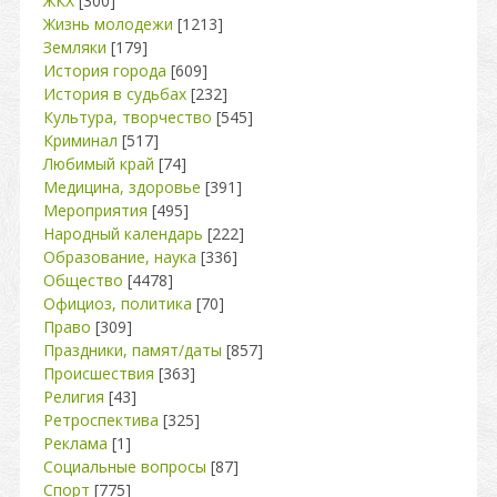
ЖКХ
[300]
Жизнь молодежи
[1213]
Земляки
[179]
История города
[609]
История в судьбах
[232]
Культура, творчество
[545]
Криминал
[517]
Любимый край
[74]
Медицина, здоровье
[391]
Мероприятия
[495]
Народный календарь
[222]
Образование, наука
[336]
Общество
[4478]
Официоз, политика
[70]
Право
[309]
Праздники, памят/даты
[857]
Происшествия
[363]
Религия
[43]
Ретроспектива
[325]
Реклама
[1]
Социальные вопросы
[87]
Спорт
[775]