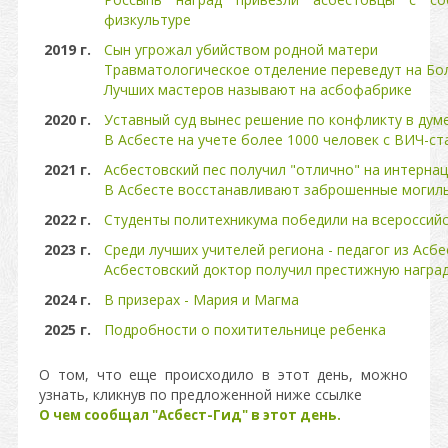
физкультуре
2019 г.
Сын угрожал убийством родной матери
Травматологическое отделение переведут на Бо
Лучших мастеров называют на асбофабрике
2020 г.
Уставный суд вынес решение по конфликту в дум
В Асбесте на учете более 1000 человек с ВИЧ-с
2021 г.
Асбестовский пес получил "отлично" на интерна
В Асбесте восстанавливают заброшенные могил
2022 г.
Студенты политехникума победили на всероссий
2023 г.
Среди лучших учителей региона - педагог из Асбе
Асбестовский доктор получил престижную награ
2024 г.
В призерах - Мария и Магма
2025 г.
Подробности о похитительнице ребенка
О том, что еще происходило в этот день, можно
узнать, кликнув по предложенной ниже ссылке
О чем сообщал "Асбест-Гид" в этот день.