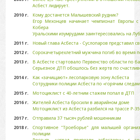
Асбест лидирует.
2010 г.
Кому достанется Малышевский рудник?
Егор Мехонцев начинает чемпионат Европы с
Кобера
Уральскими изумрудами заинтересовались на Луб
2011 г.
Новый глава Асбеста - Суслопаров представил с
2012 г.
Сорокачетырехлетний мужчина погиб во время п
2013 г.
В Асбесте стартовало Первенство области по б
Серьезное ДТП обошлось без жертв по счастлив
2014 г.
Как «зачищают» лесопарковую зону Асбеста
Сотрудники полиции Асбеста по «горячим следа
2015 г.
Мотоциклист с 40-летним стажем попал в ДТП
2016 г.
Жителей Асбеста бросили в аварийном доме
Мотоциклист из Асбеста разбился на трассе Р-35
2017 г.
Отправила 37 тысяч рублей мошенникам
2018 г.
Спортивное "Троеборье" для малышей организ
полиции
Россыпь наград привезли асбестовцы с со