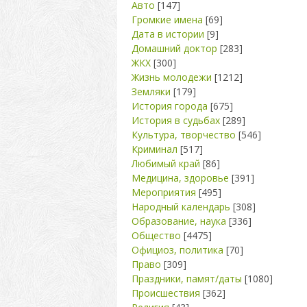
Авто
[147]
Громкие имена
[69]
Дата в истории
[9]
Домашний доктор
[283]
ЖКХ
[300]
Жизнь молодежи
[1212]
Земляки
[179]
История города
[675]
История в судьбах
[289]
Культура, творчество
[546]
Криминал
[517]
Любимый край
[86]
Медицина, здоровье
[391]
Мероприятия
[495]
Народный календарь
[308]
Образование, наука
[336]
Общество
[4475]
Официоз, политика
[70]
Право
[309]
Праздники, памят/даты
[1080]
Происшествия
[362]