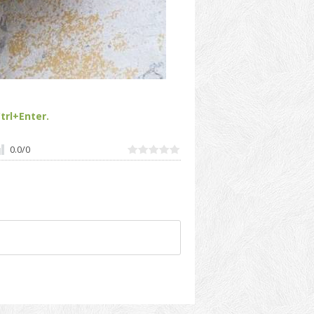
trl+Enter.
0.0
/
0