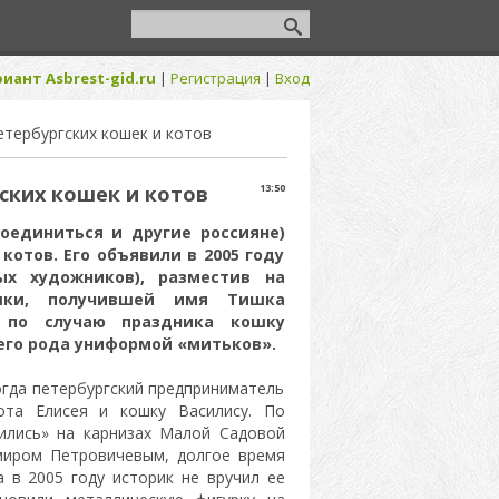
иант Asbrest-gid.ru
|
Регистрация
|
Вход
етербургских кошек и котов
ских кошек и котов
13:50
оединиться и другие россияне)
котов. Его объявили в 2005 году
ых художников), разместив на
ошки, получившей имя Тишка
: по случаю праздника кошку
оего рода униформой «митьков».
когда петербургский предприниматель
ота Елисея и кошку Василису. По
ились» на карнизах Малой Садовой
имиром Петровичевым, долгое время
 в 2005 году историк не вручил ее