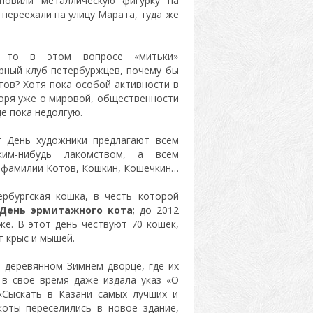
ановили металлическую фигурку на
 переехали на улицу Марата, туда же
а, то в этом вопросе «митьки»
ирный клуб петербуржцев, почему бы
тов? Хотя пока особой активности в
воря уже о мировой, общественности
е пока недолгую.
т День художники предлагают всем
ким-нибудь лакомством, а всем
 фамилии Котов, Кошкин, Кошечкин…
рбургская кошка, в честь которой
День эрмитажного кота
; до 2012
е. В этот день чествуют 70 кошек,
т крыс и мышей.
в деревянном Зимнем дворце, где их
, в свое время даже издала указ «О
 «Сыскать в Казани самых лучших и
оты переселились в новое здание,