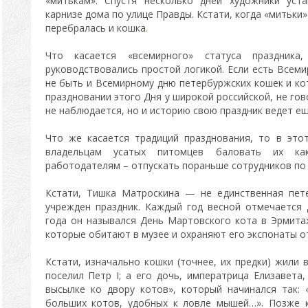
«митькам». Спустя несколько дней художники уст
карнизе дома по улице Правды. Кстати, когда «митьки»
перебралась и кошка
.
Что касается «всемирного» статуса праздник
руководствовались простой логикой. Если есть Всем
не быть и Всемирному дню петербуржских кошек и ко
праздновании этого Дня у широкой российской, не го
не наблюдается, но и историю свою праздник ведет ещ
Что же касается традиций празднования, то в это
владельцам усатых питомцев баловать их ка
работодателям – отпускать пораньше сотрудников по
Кстати, Тишка Матроскина — не единственная пете
учрежден праздник. Каждый год весной отмечается
года он назывался День Мартовского кота в Эрмитаж
которые обитают в музее и охраняют его экспонаты о
Кстати, изначально кошки (точнее, их предки) жили 
поселил Петр I; а его дочь, императрица Елизавета
высылке ко двору котов», который начинался так:
больших котов, удобных к ловле мышей…». Позже к