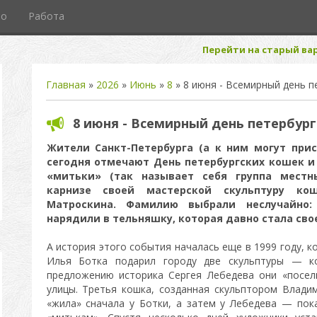
то
Работа
Перейти на старый вар
Главная
»
2026
»
Июнь
»
8
» 8 июня - Всемирный день п
8 июня - Всемирный день петербург
Жители Санкт-Петербурга (а к ним могут прис
сегодня отмечают День петербургских кошек и 
«митьки» (так называет себя группа местн
карнизе своей мастерской скульптуру к
Матроскина. Фамилию выбрали неслучайно
нарядили в тельняшку, которая давно стала св
А история этого события началась еще в 1999 году, 
Илья Ботка подарил городу две скульптуры — к
предложению историка Сергея Лебедева они «посел
улицы. Третья кошка, созданная скульптором Влад
«жила» сначала у Ботки, а затем у Лебедева — пока