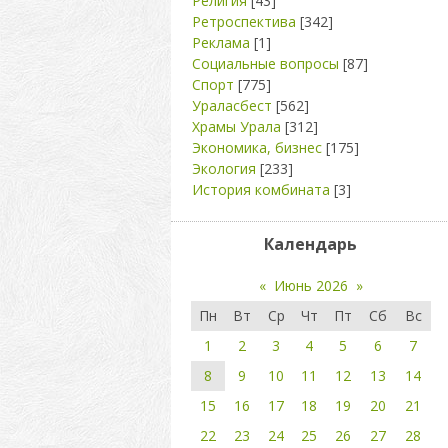
Религия
[43]
Ретроспектива
[342]
Реклама
[1]
Социальные вопросы
[87]
Спорт
[775]
Ураласбест
[562]
Храмы Урала
[312]
Экономика, бизнес
[175]
Экология
[233]
История комбината
[3]
Календарь
«
Июнь 2026
»
Пн
Вт
Ср
Чт
Пт
Сб
Вс
1
2
3
4
5
6
7
8
9
10
11
12
13
14
15
16
17
18
19
20
21
22
23
24
25
26
27
28