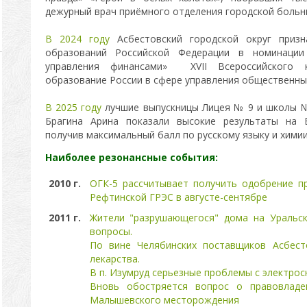
дежурный врач приёмного отделения городской больн
В 2024 году
Асбестовский городской округ приз
образований Российской Федерации в номинации
управления финансами» XVII Всероссийского к
образование России в сфере управления общественны
В 2025 году
лучшие выпускницы Лицея № 9 и школы №
Брагина Арина показали высокие результаты на Е
получив максимальный балл по русскому языку и химии
Наиболее резонансные события:
2010 г.
ОГК-5 рассчитывает получить одобрение п
Рефтинской ГРЭС в августе-сентябре
2011 г.
Жители "разрушающегося" дома на Уральс
вопросы.
По вине Челябинских поставщиков Асбест
лекарства.
В п. Изумруд серьезные проблемы с электро
Вновь обостряется вопрос о правовладе
Малышевского месторождения