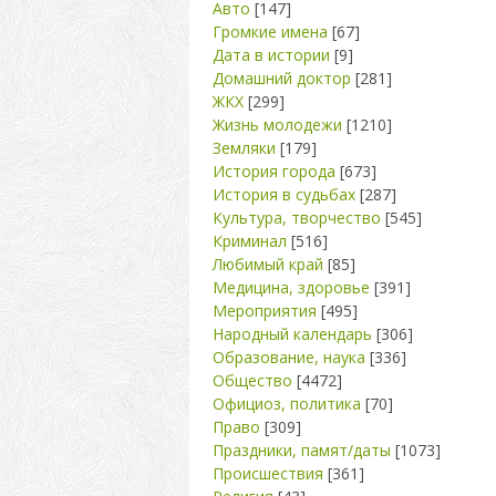
Авто
[147]
Громкие имена
[67]
Дата в истории
[9]
Домашний доктор
[281]
ЖКХ
[299]
Жизнь молодежи
[1210]
Земляки
[179]
История города
[673]
История в судьбах
[287]
Культура, творчество
[545]
Криминал
[516]
Любимый край
[85]
Медицина, здоровье
[391]
Мероприятия
[495]
Народный календарь
[306]
Образование, наука
[336]
Общество
[4472]
Официоз, политика
[70]
Право
[309]
Праздники, памят/даты
[1073]
Происшествия
[361]