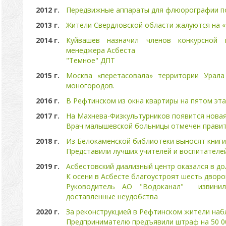
2012 г.
Передвижные аппараты для флюорографии по
2013 г.
Жители Свердловской области жалуются на «
2014 г.
Куйвашев назначил членов конкурсной 
менеджера Асбеста
"Темное" ДПТ
2015 г.
Москва «перетасовала» территории Урала
моногородов.
2016 г.
В Рефтинском из окна квартиры на пятом эт
2017 г.
На Махнева-Физкультурников появится нова
Врач малышевской больницы отмечен прави
2018 г.
Из Белокаменской библиотеки выносят книги
Представили лучших учителей и воспитателе
2019 г.
Асбестовский диализный центр оказался в д
К осени в Асбесте благоустроят шесть дворо
Руководитель АО "Водоканал" извинил
доставленные неудобства
2020 г.
За реконструкцией в Рефтинском жители на
Предпринимателю предъявили штраф на 50 0