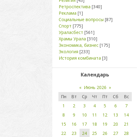
Религия
[43]
Ретроспектива
[340]
Реклама
[1]
Социальные вопросы
[87]
Спорт
[775]
Ураласбест
[561]
Храмы Урала
[310]
Экономика, бизнес
[175]
Экология
[233]
История комбината
[3]
Календарь
«
Июнь 2026
»
Пн
Вт
Ср
Чт
Пт
Сб
Вс
1
2
3
4
5
6
7
8
9
10
11
12
13
14
15
16
17
18
19
20
21
22
23
24
25
26
27
28