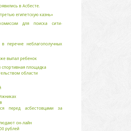
явились в Асбесте.
третью египетскую казнь»
комиссии для поиска сити-
 в перечне неблагополучных
аже выпал ребенок
я спортивная площадка
тельством области
й
олжниках
в
ся перед асбестовцами за
блюдают он-лайн
00 рублей