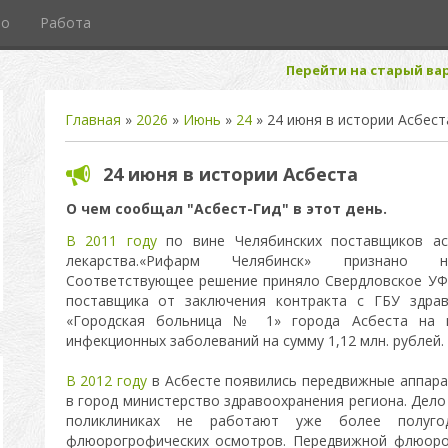
то
Работа
Перейти на старый вар
Главная
»
2026
»
Июнь
»
24
» 24 июня в истории Асбест
24 июня в истории Асбеста
О чем сообщал "Асбест-Гид" в этот день.
В 2011 году
по вине Челябинских поставщиков ас
лекарства.«Рифарм Челябинск» признано не
Соответствующее решение приняло Свердловское УФ
поставщика от заключения контракта с ГБУ здрав
«Городская больница № 1» города Асбеста на п
инфекционных заболеваний на сумму 1,12 млн. рублей.
В 2012 году
в Асбесте появились передвижные аппара
в город министерство здравоохранения региона. Дело
поликлиниках не работают уже более полуго
флюорогрофических осмотров. Передвижной флюоро