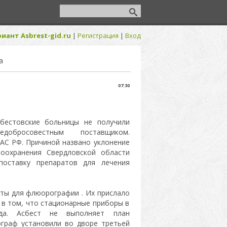
иант Asbrest-gid.ru
|
Регистрация
|
Вход
а
07:30
бестовские больницы не получили
добросовестным поставщиком.
АС РФ. Причиной названо уклонение
оохранения Свердловской области
оставку препаратов для лечения
ты для флюорографии . Их прислало
 в том, что стационарные приборы в
да. Асбест не выполняет план
граф установили во дворе третьей