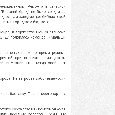
елокаменном. Ремонта в сельской
 "Вороний брод" не было со дня ее
годность, и заведующая библиотекой
ашлись в городском бюджете.
 Мира, в торжественной обстановке
 № 27 появилась команда «Малыши
санитарных норм во время режима
риятий при возникновении угрозы
ной инфекции ИП Пиждаковой С.Л.
орода. Из-за роста заболеваемости
ли забастовку. После переговоров с
отоконкурса газеты «Комсомольская
ячи народных голосов. Среди них