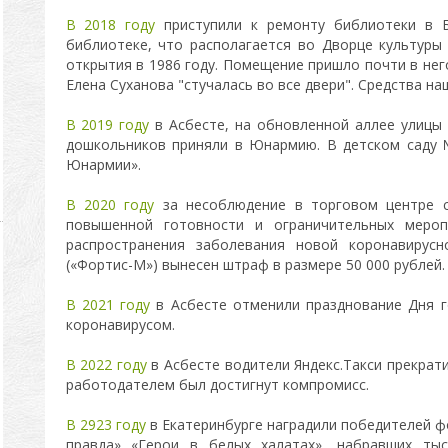
В 2018 году
приступили к ремонту библиотеки в Б
библиотеке, что располагается во Дворце культуры
открытия в 1986 году. Помещение пришло почти в не
Елена Суханова "стучалась во все двери". Средства н
В 2019 году
в Асбесте, на обновленной аллее улицы
дошкольников приняли в Юнармию. В детском саду
Юнармии».
В 2020 году
за несоблюдение в торговом центре 
повышенной готовности и ограничительных мероп
распространения заболевания новой коронавирус
(«Фортис-М») вынесен штраф в размере 50 000 рублей.
В 2021 году
в Асбесте отменили празднование Дня г
коронавирусом.
В 2022 году
в Асбесте водители Яндекс.Такси прекрати
работодателем был достигнут компромисс.
В 2923 году
в Екатеринбурге наградили победителей ф
правда» «Герои в белых халатах», набравших тыс