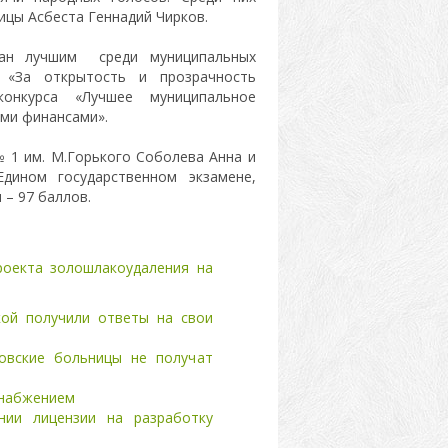
ицы Асбеста Геннадий Чирков.
нан лучшим среди муниципальных
 «За открытость и прозрачность
онкурса «Лучшее муниципальное
ми финансами».
 1 им. М.Горького Соболева Анна и
дином государственном экзамене,
 – 97 баллов.
роекта золошлакоудаления на
кой получили ответы на свои
овские больницы не получат
снабжением
нии лицензии на разработку