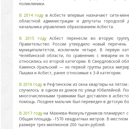
поликлиники.
В 2014 году
в Асбесте впервые назначают сити-мене
областной администрации и депутаты городской 
начальника управления образованием Асбеста.
В 2015 году
Асбест перенесли во вторую группу
Правительство России утвердило новый перечень 
муниципалитетов, исключили четыре. В первую ка
Челябинской области, по сравнению с январем их 
относились ко второй категории. В Свердловской обл
Каменск-Уральский — из первой группы риска мигри
Пышма и Асбест, ранее относимые к 3-й категории.
В 2016 году
в Рефтинском из окна квартиры на пятом
случилось в одном из домов по улице Юбилейной. Пос
многочисленными травмами был доставлен в асбестов
помощь. Позднее мальчик был переведен в детскую бо
В 2017 году
на Махнева-Физкультурников планируют с
Общая площадь -1570 квадратных метров. В местном
размере трех миллионов 200 тысяч рублей.