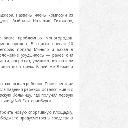
джера. Названы члены комиссии из
думы. Выбрали Наталью Тихонову,
 риска проблемных моногородов.
моногородов. В список внесли 10
тегорию попали Миньяр и Бакал в
положение ухудшилось — ранее они
асти, напротив, улучшил показатели
ровав во вторую. В ней же Верхняя
 этаже выпал ребенок. Происшествие
ле падения ребенок остался жив и с
скую больницу, где получил первую
льницу №9 Екатеринбурга.
троить новую спортивную площадку.
 бюджете предусмотрены средства в