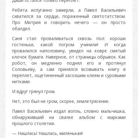
Даши остался только переплет.
Ребята испуганно замерли, а Павел Васильевич
схватился за сердце, пораженный святотатством.
Про Митрия и говорить нечего — он просто
обалдел.
Саня стал проваливаться сквозь пол: хороши
гостеньки, какой погром учинили! И когда
провалился наполовину, увидел на ковре смятый
клочок бумаги. Наверное, от страницы обрывок. Как
робот, он медленно поднял его и протянул
Соловьеву, а сам принялся всовывать книгу в
переплет, ощетиненный засохшим клеем и суровыми
нитками.
И вдруг грянул гром.
Нет, это был не гром, скорее, землетрясение.
Павел Васильевич издал вопль, словно мальчишка,
обнаруживший на свалке альбом с марками
прошлого столетия.
— Нашлась! Нашлась, миленькая!