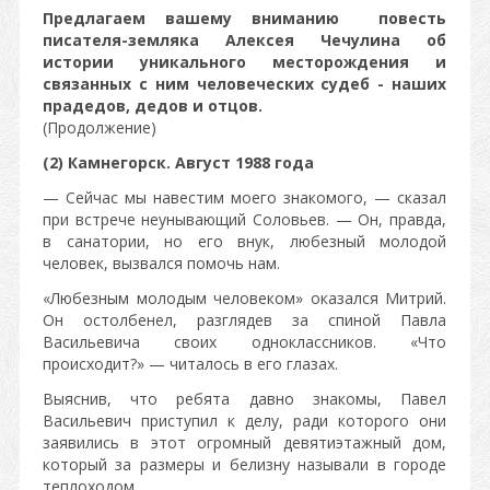
Предлагаем вашему вниманию повесть
писателя-земляка Алексея Чечулина об
истории уникального месторождения и
связанных с ним человеческих судеб - наших
прадедов, дедов и отцов.
(Продолжение)​​​​​​​
(2) Камнегорск. Август 1988 года
— Сейчас мы навестим моего знакомого, — сказал
при встрече неунывающий Соловьев. — Он, правда,
в санатории, но его внук, любезный молодой
человек, вызвался помочь нам.
«Любезным молодым человеком» оказался Митрий.
Он остолбенел, разглядев за спиной Павла
Васильевича своих одноклассников. «Что
происходит?» — читалось в его глазах.
Выяснив, что ребята давно знакомы, Павел
Васильевич приступил к делу, ради которого они
заявились в этот огромный девятиэтажный дом,
который за размеры и белизну называли в городе
теплоходом.