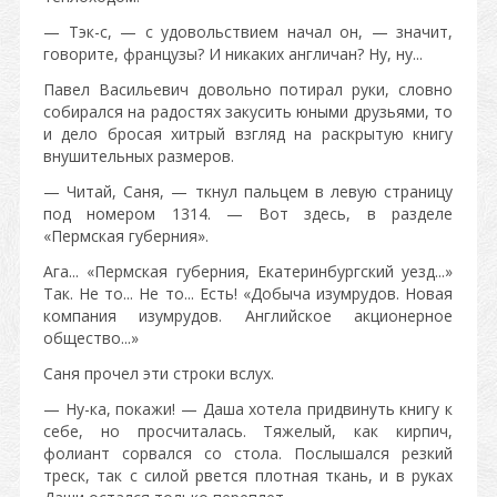
— Тэк-с, — с удовольствием начал он, — значит,
говорите, французы? И никаких англичан? Ну, ну...
Павел Васильевич довольно потирал руки, словно
собирался на радостях закусить юными друзьями, то
и дело бросая хитрый взгляд на раскрытую книгу
внушительных размеров.
— Читай, Саня, — ткнул пальцем в левую страницу
под номером 1314. — Вот здесь, в разделе
«Пермская губерния».
Ага... «Пермская губерния, Екатеринбургский уезд...»
Так. Не то... Не то... Есть! «Добыча изумрудов. Новая
компания изумрудов. Английское акционерное
общество...»
Саня прочел эти строки вслух.
— Ну-ка, покажи! — Даша хотела придвинуть книгу к
себе, но просчиталась. Тяжелый, как кирпич,
фолиант сорвался со стола. Послышался резкий
треск, так с силой рвется плотная ткань, и в руках