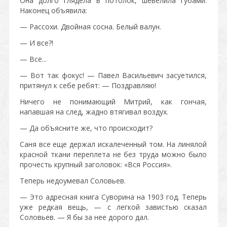
Она долго глядела в потолок, шевелила губами.
Наконец объявила:
— Рассохи. Двойная сосна. Белый валун.
— И все?!
— Все...
— Вот так фокус! — Павел Васильевич засуетился,
притянул к себе ребят: — Поздравляю!
Ничего не понимающий Митрий, как гончая,
напавшая на след, жадно втягивал воздух.
— Да объясните же, что происходит?
Саня все еще держал искалеченный том. На линялой
красной ткани переплета не без труда можно было
прочесть крупный заголовок: «Вся Россия».
Теперь недоумевал Соловьев.
— Это адресная книга Суворина на 1903 год. Теперь
уже редкая вещь, — с легкой завистью сказал
Соловьев. — Я бы за нее дорого дал.