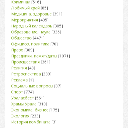
Криминал
[516]
Любимый край
[85]
Медицина, здоровье
[391]
Мероприятия
[495]
Народный календарь
[305]
Образование, наука
[336]
Общество
[4471]
Официоз, политика
[70]
Право
[309]
Праздники, памят/даты
[1071]
Происшествия
[361]
Религия
[43]
Ретроспектива
[339]
Реклама
[1]
Социальные вопросы
[87]
Спорт
[774]
Ураласбест
[561]
Храмы Урала
[310]
Экономика, бизнес
[175]
Экология
[233]
История комбината
[3]