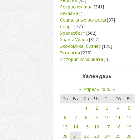
Религия
[43]
Ретроспектива
[341]
Реклама
[1]
Социальные вопросы
[87]
Спорт
[775]
Ураласбест
[562]
Храмы Урала
[312]
Экономика, бизнес
[175]
Экология
[233]
История комбината
[3]
Календарь
«
Апрель 2026
»
Пн
Вт
Ср
Чт
Пт
Сб
Вс
1
2
3
4
5
6
7
8
9
10
11
12
13
14
15
16
17
18
19
20
21
22
23
24
25
26