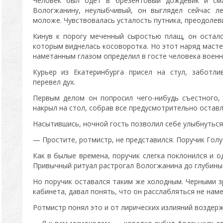
Человек был одет в брезентовый дождевик и сма
Вологжанину, неулыбчивый, он выглядел сейчас л
моложе. Чувствовалась усталость путника, преодолев
Кинув к порогу меченный сыростью плащ, он остал
которым виднелась косоворотка. Но этот наряд маст
наметанным глазом определил в госте человека военн
Курьер из Екатеринбурга присел на стул, заботл
перевел дух.
Первым делом он попросил чего-нибудь съестного,
накрыл на стол, собрав все предусмотрительно оставл
Насытившись, ночной гость позволил себе улыбнуться 
— Простите, ротмистр, не представился. Поручик Голу
Как в былые времена, поручик слегка поклонился и 
Привычный ритуал растрогал Вологжанина до глубины
Но поручик оставался таким же холодным. Черными з
кабинета, давал понять, что он расслабляться не наме
Ротмистр понял это и от лирических излияний воздерж