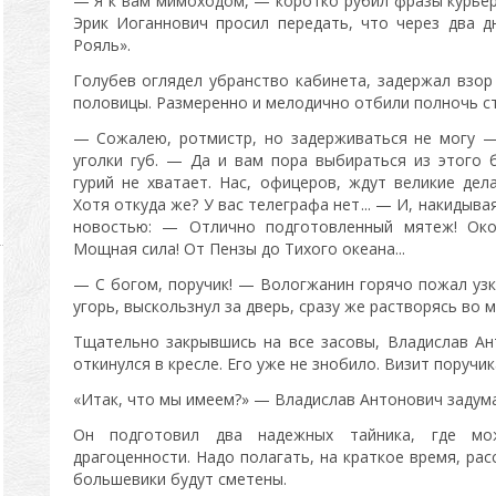
— Я к вам мимоходом, — коротко рубил фразы курьер
Эрик Иоганнович просил передать, что через два д
Рояль».
Голубев оглядел убранство кабинета, задержал взо
половицы. Размеренно и мелодично отбили полночь с
— Сожалею, ротмистр, но задерживаться не могу —
уголки губ. — Да и вам пора выбираться из этого б
гурий не хватает. Нас, офицеров, ждут великие дел
Хотя откуда же? У вас телеграфа нет... — И, накидыв
новостью: — Отлично подготовленный мятеж! Окол
Мощная сила! От Пензы до Тихого океана...
— С богом, поручик! — Вологжанин горячо пожал узку
угорь, выскользнул за дверь, сразу же растворясь во м
Тщательно закрывшись на все засовы, Владислав А
откинулся в кресле. Его уже не знобило. Визит поручик
«Итак, что мы имеем?» — Владислав Антонович задума
Он подготовил два надежных тайника, где м
драгоценности. Надо полагать, на краткое время, ра
большевики будут сметены.