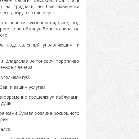
зные сапоги. Высокий, под стать
ет на тридцать, но был наверняка
шего добрую сотню верст.
ся в черном суконном пиджаке, под
ерового не обманул Вологжанина, он
ого.
иво подставленный управляющим, и
 и Владислав Антонович торопливо
енное с вечера.
уголками губ:
бев. К вашим услугам.
одновременно прищелкнул каблуками.
 души.
рачками буравя хозяина роскошного
рен.
ался.