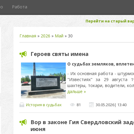
то
Работа
Перейти на старый вар
Главная
»
2026
»
Май
»
30
Героев святы имена
О судьбах земляков, вплете
- Их основная работа - штурмо
"Известиях" за 29 августа 
шахтеры, токари, водители, ко
дальше »
История в судьбах
81
30.05.2026
|
13:40
Вор в законе Гия Свердловский за
июня