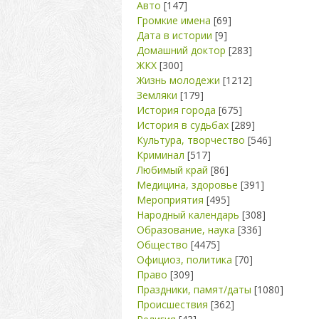
Авто
[147]
Громкие имена
[69]
Дата в истории
[9]
Домашний доктор
[283]
ЖКХ
[300]
Жизнь молодежи
[1212]
Земляки
[179]
История города
[675]
История в судьбах
[289]
Культура, творчество
[546]
Криминал
[517]
Любимый край
[86]
Медицина, здоровье
[391]
Мероприятия
[495]
Народный календарь
[308]
Образование, наука
[336]
Общество
[4475]
Официоз, политика
[70]
Право
[309]
Праздники, памят/даты
[1080]
Происшествия
[362]