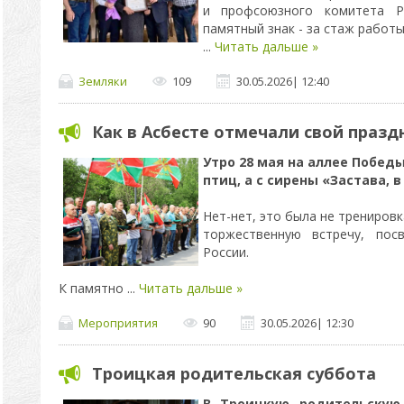
и профсоюзного комитета Ру
памятный знак - за стаж работы
...
Читать дальше »
Земляки
109
30.05.2026
|
12:40
Как в Асбесте отмечали свой празд
Утро 28 мая на аллее Побед
птиц, а с сирены «Застава, в 
Нет-нет, это была не тренировк
торжественную встречу, пос
России.
К памятно
...
Читать дальше »
Мероприятия
90
30.05.2026
|
12:30
Троицкая родительская суббота
В Троицкую родительскую