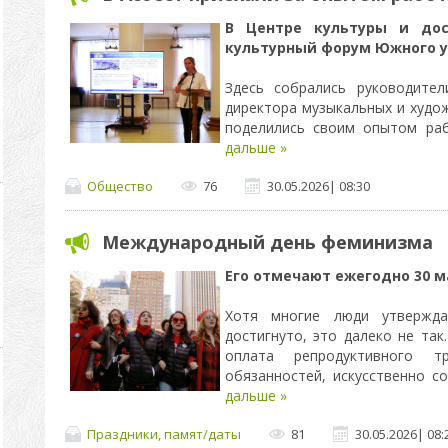
В Центре культуры и дос
культурный форум Южного у
Здесь собрались руководител
директора музыкальных и худо
поделились своим опытом ра
дальше »
Общество
76
30.05.2026
|
08:30
Международный день феминизма
Его отмечают ежегодно 30 м
Хотя многие люди утвержда
достигнуто, это далеко не так
оплата репродуктивного т
обязанностей, искусственно 
дальше »
Праздники, памят/даты
81
30.05.2026
|
08: