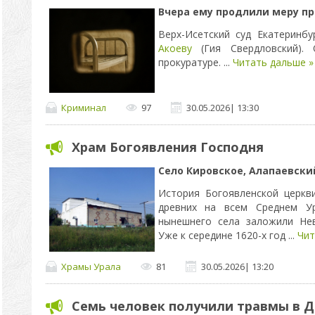
Вчера ему продлили меру пр
Верх-Исетский суд Екатеринб
Акоеву
(Гия Свердловский).
прокуратуре.
...
Читать дальше »
Криминал
97
30.05.2026
|
13:30
Храм Богоявления Господня
Село Кировское,
Алапаевский
История Богоявленской церкв
древних на всем Среднем У
нынешнего села заложили Нев
Уже к середине 1620-х год
...
Чит
Храмы Урала
81
30.05.2026
|
13:20
Семь человек получили травмы в 