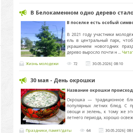
В Белокаменном одно дерево стал
В поселке есть особый симв
В 2021 году участники молодё
ель в центральный парк, что
украшением новогодних празд
дерево выросло почти н
...
Чита
Жизнь молодежи
72
30.05.2026
|
08:10
30 мая - День окрошки
Название окрошки происход
Окрошка — традиционное блю
популярных летних блюд. С 
овощи и зелень, к тому же э
летнего периода, хорошо осве
Праздники, памят/даты
64
30.05.2026
|
08: