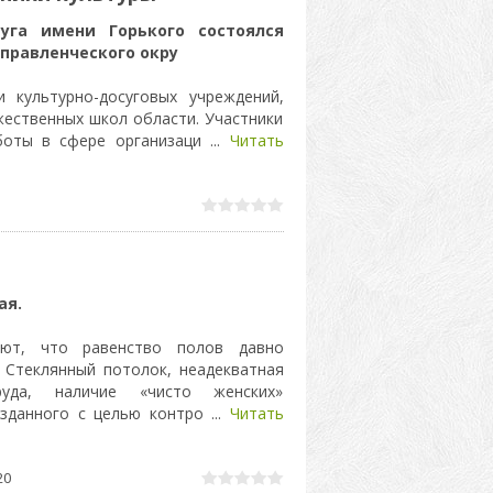
уга имени Горького состоялся
правленческого окру
и культурно-досуговых учреждений,
жественных школ области. Участники
боты в сфере организаци
...
Читать
ая.
ют, что равенство полов давно
. Стеклянный потолок, неадекватная
руда, наличие «чисто женских»
созданного с целью контро
...
Читать
20