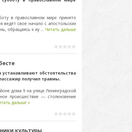
боту в православном мире принято
я ведёт своё начало с апостольских
ень, обращаясь к иу
...
Читать дальше
бесте
а устанавливают обстоятельства
 пассажир получил травмы.
айоне дома 9 на улице Ленинградской
тное происшествие — столкновение
итать дальше »
тники культуры