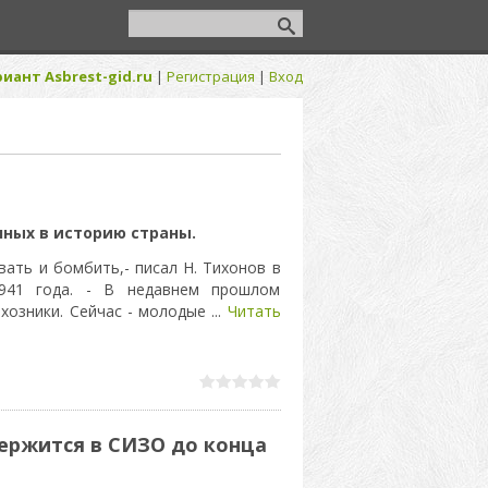
иант Asbrest-gid.ru
|
Регистрация
|
Вход
нных в историю страны.
вать и бомбить,- писал Н. Тихонов в
1941 года. - В недавнем прошлом
лхозники. Сейчас - молодые
...
Читать
держится в СИЗО до конца