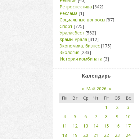
Религия
[43]
Ретроспектива
[342]
Реклама
[1]
Социальные вопросы
[87]
Спорт
[775]
Ураласбест
[562]
Храмы Урала
[312]
Экономика, бизнес
[175]
Экология
[233]
История комбината
[3]
Календарь
«
Май 2026
»
Пн
Вт
Ср
Чт
Пт
Сб
Вс
1
2
3
4
5
6
7
8
9
10
11
12
13
14
15
16
17
18
19
20
21
22
23
24