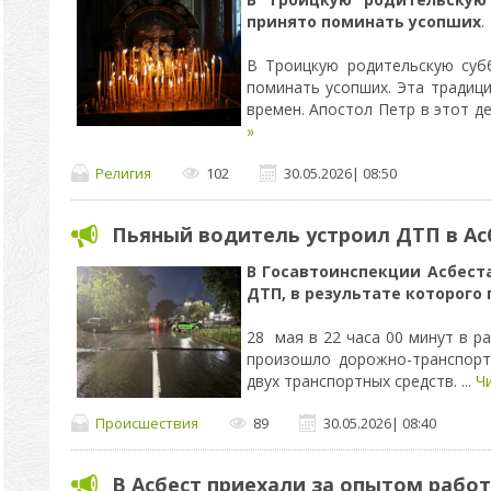
принято поминать усопших
.
В Троицкую родительскую суб
поминать усопших. Эта традици
времен. Апостол Петр в этот д
»
Религия
102
30.05.2026
|
08:50
Пьяный водитель устроил ДТП в Ас
В Госавтоинспекции Асбест
ДТП, в результате которого
28 мая в 22 часа 00 минут в р
произошло дорожно-транспор
двух транспортных средств.
...
Ч
Происшествия
89
30.05.2026
|
08:40
В Асбест приехали за опытом рабо