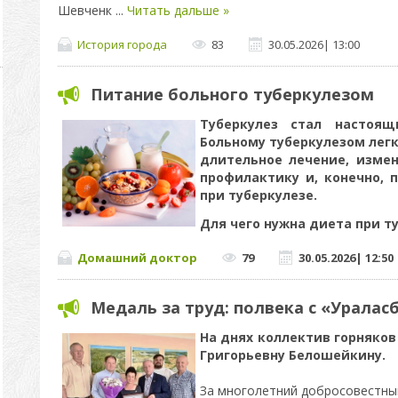
Шевченк
...
Читать дальше »
История города
83
30.05.2026
|
13:00
Питание больного туберкулезом
Туберкулез стал настоя
Больному туберкулезом легк
длительное лечение, измен
профилактику и, конечно, 
при туберкулезе.
Для чего нужна диета при т
Домашний доктор
79
30.05.2026
|
12:50
Медаль за труд: полвека с «Уралас
На днях коллектив горняков
Григорьевну Белошейкину.
За многолетний добросовестны