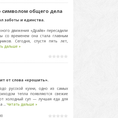
о символом общего дела
ол заботы и единства.
жного движения «Драйв» пересадили
бы со временем она стала главным
ников. Сегодня, спустя пять лет,
ть дальше »
ит от слова «крошить».
до русской кухни, одно из самых
приходом тепла появляются свежие
тот холодный суп — лучшая еда для
жа
...
Читать дальше »
00