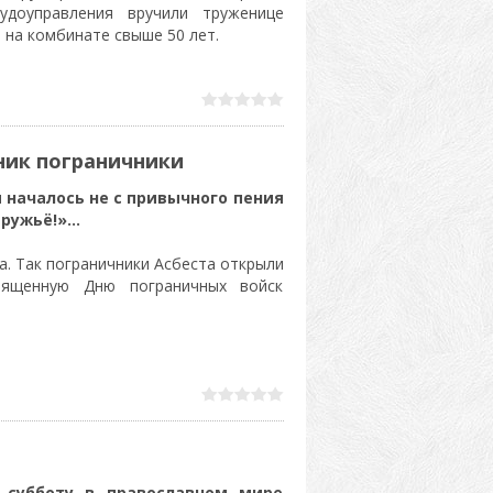
доуправления вручили труженице
 на комбинате свыше 50 лет.
ник пограничники
ы началось не с привычного пения
ружьё!»...
а. Так пограничники Асбеста открыли
вященную Дню пограничных войск
 субботу в православном мире