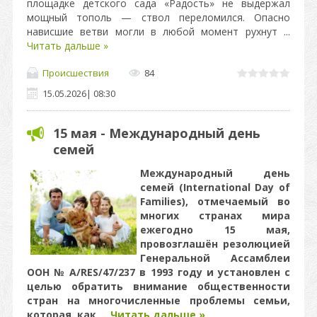
площадке детского сада «Радость» не выдержал
мощный тополь — ствол переломился. Опасно
нависшие ветви могли в любой момент рухнут
...
Читать дальше »
Происшествия
84
15.05.2026
|
08:30
15 мая - Международный день
семей
Международный день
семей (International Day of
Families), отмечаемый во
многих странах мира
ежегодно 15 мая,
провозглашён резолюцией
Генеральной Ассамблеи
ООН № A/RES/47/237 в 1993 году и установлен с
целью обратить внимание общественности
стран на многочисленные проблемы семьи,
которая, как
...
Читать дальше »