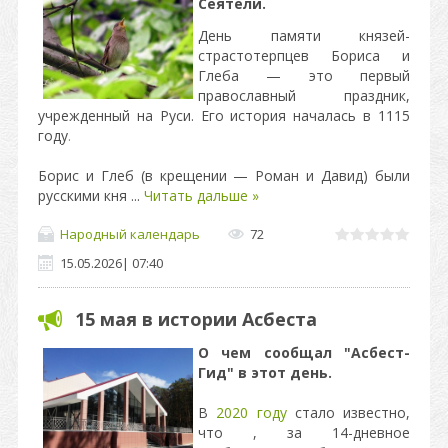
Сеятели.
День памяти князей-
страстотерпцев Бориса и
Глеба — это первый
православный праздник,
учрежденный на Руси. Его история началась в 1115
году
.
Борис и Глеб (в крещении — Роман и Давид) были
русскими кня
...
Читать дальше »
Народный календарь
72
15.05.2026
|
07:40
15 мая в истории Асбеста
О чем сообщал "Асбест-
Гид" в этот день.
В
2020 году
стало известно,
что , за 14-дневное