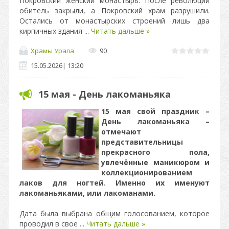
Покровский женский монастырь. После революции
обитель закрыли, а Покровский храм разрушили.
Остались от монастырских строений лишь два
кирпичных здания
...
Читать дальше »
Храмы Урала
90
15.05.2026
|
13:20
15 мая - День лакоманьяка
15 мая свой праздник –
День лакоманьяка –
отмечают
представительницы
прекрасного пола,
увлечённые маникюром и
коллекционированием
лаков для ногтей. Именно их именуют
лакоманьяками, или лакоманами.
Дата была выбрана общим голосованием, которое
проводил в свое
...
Читать дальше »