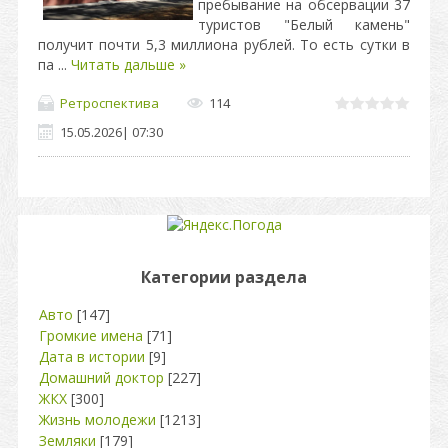
пребывание на обсервации 37
туристов "Белый камень"
получит почти 5,3 миллиона рублей. То есть сутки в
па
...
Читать дальше »
Ретроспектива
114
15.05.2026
|
07:30
Категории раздела
Авто
[147]
Громкие имена
[71]
Дата в истории
[9]
Домашний доктор
[227]
ЖКХ
[300]
Жизнь молодежи
[1213]
Земляки
[179]