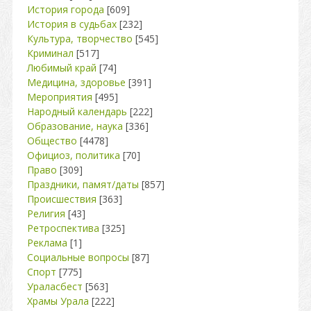
История города
[609]
История в судьбах
[232]
Культура, творчество
[545]
Криминал
[517]
Любимый край
[74]
Медицина, здоровье
[391]
Мероприятия
[495]
Народный календарь
[222]
Образование, наука
[336]
Общество
[4478]
Официоз, политика
[70]
Право
[309]
Праздники, памят/даты
[857]
Происшествия
[363]
Религия
[43]
Ретроспектива
[325]
Реклама
[1]
Социальные вопросы
[87]
Спорт
[775]
Ураласбест
[563]
Храмы Урала
[222]