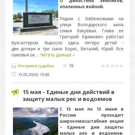
О династиях земляков,
опаленных войной.
Рядом с Бабенковыми на
улице Володарского жила
семья Бакуевых. Глава ее
Григорий Ефимович работал
бухгалтером. Выросло здесь пятеро детей -
две дочери и три сына: Борис, Виталий, Юрий. Все
сыновья ок
...
Читать дальше »
История в судьбах
78
15.05.2026
|
13:40
15 мая - Единые дни действий в
защиту малых рек и водоемов
С 15 мая по 15 июня в
России проходит
широкомасштабная акция
– Единые дни защиты
малых рек и водоемов.