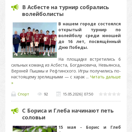
В Асбесте на турнир собрались
волейболисты
В нашем городе состоялся
открытый турнир по
волейболу среди юношей
до 16 лет, посвящённый
Дню Победы.
На площадке встретились 6
сильных команд из Асбеста, Богдановича, Невьянска,
Верхней Пышмы и Рефтинского. Игры получились по-
настоящему зрелищными — с харак
...
Читать дальше
»
Спорт
92
15.05.2026
|
07:50
С Бориса и Глеба начинают петь
соловьи
15 мая - Борис и Глеб