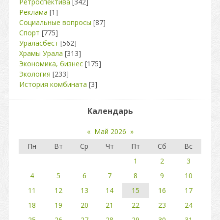
Ретроспектива
[342]
Реклама
[1]
Социальные вопросы
[87]
Спорт
[775]
Ураласбест
[562]
Храмы Урала
[313]
Экономика, бизнес
[175]
Экология
[233]
История комбината
[3]
Календарь
«
Май 2026
»
Пн
Вт
Ср
Чт
Пт
Сб
Вс
1
2
3
4
5
6
7
8
9
10
11
12
13
14
15
16
17
18
19
20
21
22
23
24
25
26
27
28
29
30
31