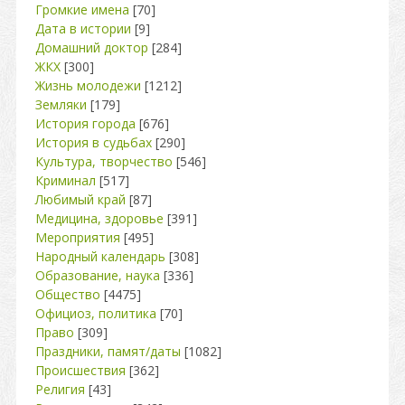
Громкие имена
[70]
Дата в истории
[9]
Домашний доктор
[284]
ЖКХ
[300]
Жизнь молодежи
[1212]
Земляки
[179]
История города
[676]
История в судьбах
[290]
Культура, творчество
[546]
Криминал
[517]
Любимый край
[87]
Медицина, здоровье
[391]
Мероприятия
[495]
Народный календарь
[308]
Образование, наука
[336]
Общество
[4475]
Официоз, политика
[70]
Право
[309]
Праздники, памят/даты
[1082]
Происшествия
[362]
Религия
[43]