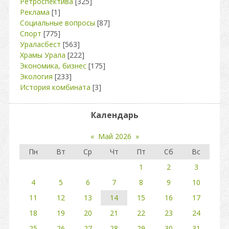
Ретроспектива
[325]
Реклама
[1]
Социальные вопросы
[87]
Спорт
[775]
Ураласбест
[563]
Храмы Урала
[222]
Экономика, бизнес
[175]
Экология
[233]
История комбината
[3]
Календарь
«
Май 2026
»
Пн
Вт
Ср
Чт
Пт
Сб
Вс
1
2
3
4
5
6
7
8
9
10
11
12
13
14
15
16
17
18
19
20
21
22
23
24
25
26
27
28
29
30
31