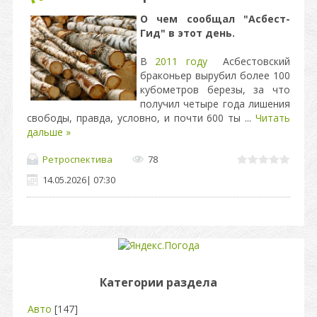
О чем сообщал "Асбест-
Гид" в этот день.
В
2011 году
Асбестовский
браконьер вырубил более 100
кубометров березы, за что
получил четыре года лишения
свободы, правда, условно, и почти 600 ты
...
Читать
дальше »
Ретроспектива
78
14.05.2026
|
07:30
Категории раздела
Авто
[147]