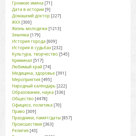
Громкие имена
[71]
Дата в истории
[9]
Домашний доктор
[227]
ЖКХ
[300]
Жизнь молодежи
[1213]
Земляки
[179]
История города
[609]
История в судьбах
[232]
Культура, творчество
[545]
Криминал
[517]
Любимый край
[74]
Медицина, здоровье
[391]
Мероприятия
[495]
Народный календарь
[222]
Образование, наука
[336]
Общество
[4478]
Официоз, политика
[70]
Право
[309]
Праздники, памят/даты
[857]
Происшествия
[363]
Религия
[43]