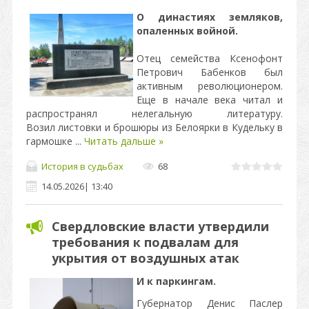
О династиях земляков,
опаленных войной.
Отец семейства Ксенофонт
Петрович Бабенков был
активным революционером.
Еще в начале века читал и
распространял нелегальную литературу.
Возил листовки и брошюры из Белоярки в Кудельку в
гармошке
...
Читать дальше »
История в судьбах
68
14.05.2026
|
13:40
Свердловские власти утвердили
требования к подвалам для
укрытия от воздушных атак
И к паркингам.
Губернатор Денис Паслер