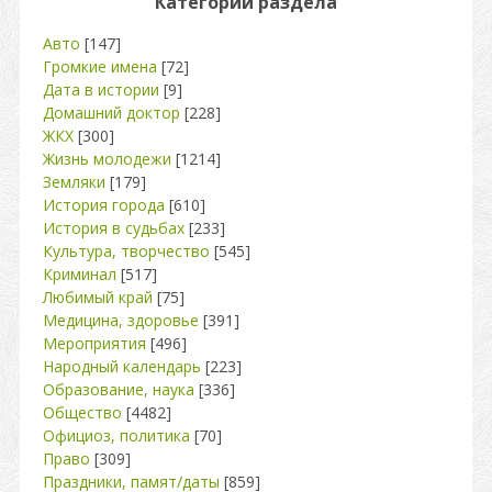
Категории раздела
Авто
[147]
Громкие имена
[72]
Дата в истории
[9]
Домашний доктор
[228]
ЖКХ
[300]
Жизнь молодежи
[1214]
Земляки
[179]
История города
[610]
История в судьбах
[233]
Культура, творчество
[545]
Криминал
[517]
Любимый край
[75]
Медицина, здоровье
[391]
Мероприятия
[496]
Народный календарь
[223]
Образование, наука
[336]
Общество
[4482]
Официоз, политика
[70]
Право
[309]
Праздники, памят/даты
[859]