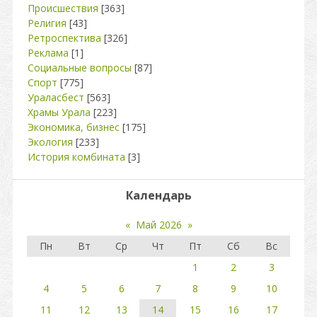
Происшествия
[363]
Религия
[43]
Ретроспектива
[326]
Реклама
[1]
Социальные вопросы
[87]
Спорт
[775]
Ураласбест
[563]
Храмы Урала
[223]
Экономика, бизнес
[175]
Экология
[233]
История комбината
[3]
Календарь
«
Май 2026
»
Пн
Вт
Ср
Чт
Пт
Сб
Вс
1
2
3
4
5
6
7
8
9
10
11
12
13
14
15
16
17