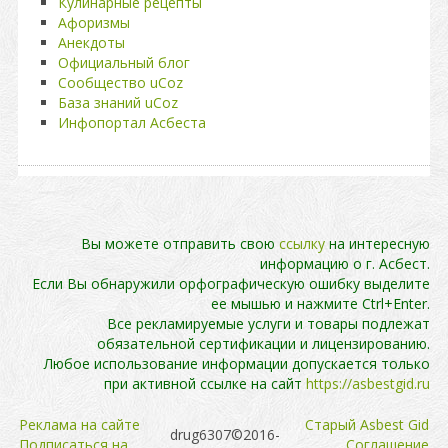
Кулинарные рецепты
Афоризмы
Анекдоты
Официальный блог
Сообщество uCoz
База знаний uCoz
Инфопортал Асбеста
Вы можете отправить свою
ссылку
на интересную
информацию о г. Асбест.
Если Вы обнаружили орфографическую ошибку выделите
ее мышью и нажмите Ctrl+Enter.
Все рекламируемые услуги и товары подлежат
обязательной сертификации и лицензированию.
Любое использование информации допускается только
при активной ссылке на сайт
https://asbestgid.ru
Реклама на сайте
Cтарый Asbest Gid
drug6307©2016-
Подписаться на
Cоглашение