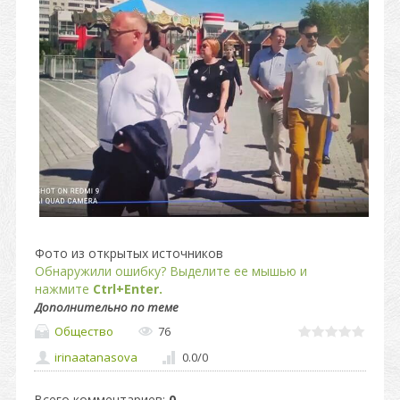
Фото из открытых источников
Обнаружили ошибку? Выделите ее мышью и
нажмите
Ctrl+Enter.
Дополнительно по теме
Общество
76
irinaatanasova
0.0
/
0
Всего комментариев
:
0