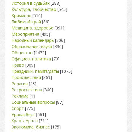
История в судьбах
[288]
Культура, творчество
[545]
Криминал
[516]
Любимый край
[86]
Медицина, здоровье
[391]
Мероприятия
[495]
Народный календарь
[306]
Образование, наука
[336]
Общество
[4472]
Официоз, политика
[70]
Право
[309]
Праздники, памят/даты
[1075]
Происшествия
[361]
Религия
[43]
Ретроспектива
[340]
Реклама
[1]
Социальные вопросы
[87]
Спорт
[775]
Ураласбест
[561]
Храмы Урала
[311]
Экономика, бизнес
[175]