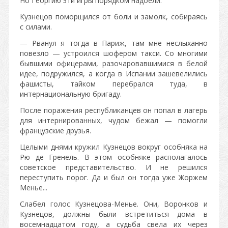
Но Георгию эти игры порядком надоели.
Кузнецов поморщился от боли и замолк, собираясь
с силами.
— Рванул я тогда в Париж, там мне неслыханно
повезло — устроился шофером такси. Со многими
бывшими офицерами, разочаровавшимися в белой
идее, подружился, а когда в Испании зашевелились
фашисты, тайком перебрался туда, в
интернациональную бригаду.
После поражения республиканцев он попал в лагерь
для интернированных, чудом бежал — помогли
французские друзья.
Целыми днями кружил Кузнецов вокруг особняка на
Рю де Гренель. В этом особняке располагалось
советское представительство. И не решился
переступить порог. Да и был он тогда уже Жоржем
Менье...
Слабел голос Кузнецова-Менье. Они, Воронков и
Кузнецов, должны были встретиться дома в
восемнадцатом году, а судьба свела их через