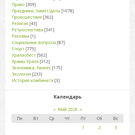
Право
[309]
Праздники, памят/даты
[1078]
Происшествия
[362]
Религия
[43]
Ретроспектива
[341]
Реклама
[1]
Социальные вопросы
[87]
Спорт
[775]
Ураласбест
[562]
Храмы Урала
[312]
Экономика, бизнес
[175]
Экология
[233]
История комбината
[3]
Календарь
«
Май 2026
»
Пн
Вт
Ср
Чт
Пт
Сб
Вс
1
2
3