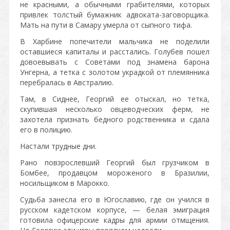
не красными, а обычными грабителями, которых
привлек толстый бумажник адвоката-заговорщика.
Мать на пути в Самару умерла от сыпного тифа.
В Харбине попечители мальчика не поделили
оставшиеся капиталы и расстались. Голубев пошел
довоевывать с Советами под знамена барона
Унгерна, а тетка с золотом украдкой от племянника
перебралась в Австралию.
Там, в Сиднее, Георгий ее отыскал, но тетка,
скупившая несколько овцеводческих ферм, не
захотела признать бедного родственника и сдала
его в полицию.
Настали трудные дни.
Рано повзрослевший Георгий был грузчиком в
Бомбее, продавцом мороженого в Бразилии,
носильщиком в Марокко.
Судьба занесла его в Югославию, где он учился в
русском кадетском корпусе, — белая эмиграция
готовила офицерские кадры для армии отмщения.