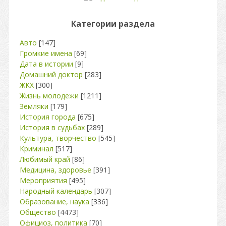
Категории раздела
Авто
[147]
Громкие имена
[69]
Дата в истории
[9]
Домашний доктор
[283]
ЖКХ
[300]
Жизнь молодежи
[1211]
Земляки
[179]
История города
[675]
История в судьбах
[289]
Культура, творчество
[545]
Криминал
[517]
Любимый край
[86]
Медицина, здоровье
[391]
Мероприятия
[495]
Народный календарь
[307]
Образование, наука
[336]
Общество
[4473]
Официоз, политика
[70]