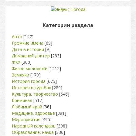
Категории раздела
Авто
[147]
Громкие имена
[69]
Дата в истории
[9]
Домашний доктор
[283]
ЖКХ
[300]
Жизнь молодежи
[1212]
Земляки
[179]
История города
[675]
История в судьбах
[289]
Культура, творчество
[546]
Криминал
[517]
Любимый край
[86]
Медицина, здоровье
[391]
Мероприятия
[495]
Народный календарь
[308]
Образование, наука
[336]