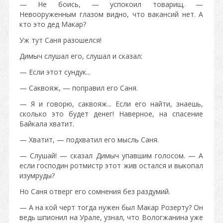
— Не боись, — успокоил товарищ. —
Невооруженным глазом видно, что вакансий нет. А
кто это дед Макар?
Уж тут Саня разошелся!
Димыч слушал его, слушал и сказал:
— Если этот сундук...
— Саквояж, — поправил его Саня.
— Я и говорю, саквояж... Если его найти, знаешь,
сколько это будет денег! Наверное, на спасение
Байкала хватит.
— Хватит, — подхватил его мысль Саня.
— Слушай! — сказал Димыч упавшим голосом. — А
если господин ротмистр этот жив остался и выкопал
изумруды?
Но Саня отверг его сомнения без раздумий.
— А на кой черт тогда нужен был Макар Розерту? Он
ведь шпионил на Урале, узнал, что Вологжанина уже