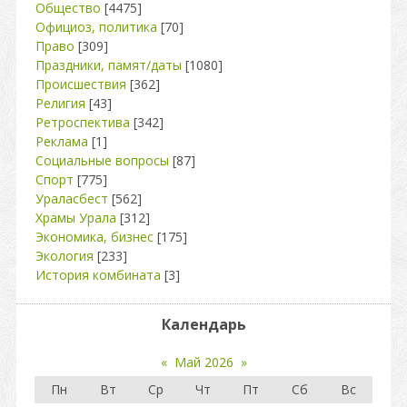
Общество
[4475]
Официоз, политика
[70]
Право
[309]
Праздники, памят/даты
[1080]
Происшествия
[362]
Религия
[43]
Ретроспектива
[342]
Реклама
[1]
Социальные вопросы
[87]
Спорт
[775]
Ураласбест
[562]
Храмы Урала
[312]
Экономика, бизнес
[175]
Экология
[233]
История комбината
[3]
Календарь
«
Май 2026
»
Пн
Вт
Ср
Чт
Пт
Сб
Вс