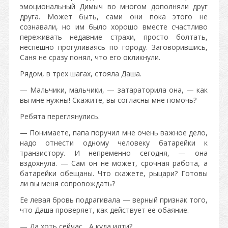
эмоциональный Димыч во многом дополняли друг
друга. Может быть, сами они пока этого не
сознавали, но им было хорошо вместе счастливо
переживать недавние страхи, просто болтать,
неспешно прогуливаясь по городу. Заговорившись,
Саня не сразу понял, что его окликнули.
Рядом, в трех шагах, стояла Даша.
— Мальчики, мальчики, — затараторила она, — как
вы мне нужны! Скажите, вы согласны мне помочь?
Ребята переглянулись.
— Понимаете, папа поручил мне очень важное дело,
надо отнести одному человеку батарейки к
транзистору. И непременно сегодня, — она
вздохнула. — Сам он не может, срочная работа, а
батарейки обещаны. Что скажете, рыцари? Готовы
ли вы меня сопровождать?
Ее левая бровь подрагивала — верный признак того,
что Даша проверяет, как действует ее обаяние.
— Да хоть сейчас... А куда идти?