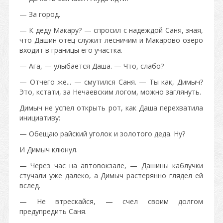
— За город.
— К деду Макару? — спросил с надеждой Саня, зная,
что Дашин отец служит лесничим и Макарово озеро
входит в границы его участка.
— Ага, — улыбается Даша. — Что, слабо?
— Отчего же... — смутился Саня. — Ты как, Димыч?
Это, кстати, за Нечаевским логом, можно заглянуть.
Димыч не успел открыть рот, как Даша перехватила
инициативу:
— Обещаю райский уголок и золотого деда. Ну?
И Димыч клюнул.
— Через час на автовокзале, — Дашины каблучки
стучали уже далеко, а Димыч растерянно глядел ей
вслед.
— Не втрескайся, — счел своим долгом
предупредить Саня.