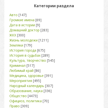
Категории раздела
Авто
[147]
Громкие имена
[69]
Дата в истории
[9]
Домашний доктор
[283]
ЖКХ
[300]
Жизнь молодежи
[1211]
Земляки
[179]
История города
[675]
История в судьбах
[289]
Культура, творчество
[545]
Криминал
[517]
Любимый край
[86]
Медицина, здоровье
[391]
Мероприятия
[495]
Народный календарь
[307]
Образование, наука
[336]
Общество
[4473]
Официоз, политика
[70]
Право
[309]