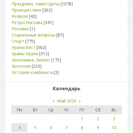
Праздники, памят/даты
[1078]
Происшествия
[362]
Религия
[43]
Ретроспектива
[341]
Реклама
[1]
Социальные вопросы
[87]
Спорт
[775]
Ураласбест
[562]
Храмы Урала
[312]
Экономика, бизнес
[175]
Экология
[233]
История комбината
[3]
Календарь
«
Май 2026
»
Пн
Вт
Ср
Чт
Пт
Сб
Вс
1
2
3
4
5
6
7
8
9
10