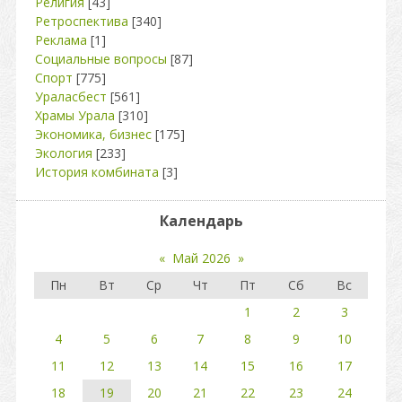
Религия
[43]
Ретроспектива
[340]
Реклама
[1]
Социальные вопросы
[87]
Спорт
[775]
Ураласбест
[561]
Храмы Урала
[310]
Экономика, бизнес
[175]
Экология
[233]
История комбината
[3]
Календарь
«
Май 2026
»
Пн
Вт
Ср
Чт
Пт
Сб
Вс
1
2
3
4
5
6
7
8
9
10
11
12
13
14
15
16
17
18
19
20
21
22
23
24