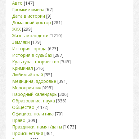
Авто
[147]
Громкие имена
[67]
Дата в истории
[9]
Домашний доктор
[281]
ЖКХ
[299]
Жизнь молодежи
[1210]
Земляки
[179]
История города
[673]
История в судьбах
[287]
Культура, творчество
[545]
Криминал
[516]
Любимый край
[85]
Медицина, здоровье
[391]
Мероприятия
[495]
Народный календарь
[306]
Образование, наука
[336]
Общество
[4472]
Официоз, политика
[70]
Право
[309]
Праздники, памят/даты
[1073]
Происшествия
[361]