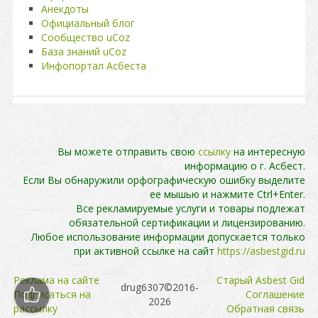
Анекдоты
Официальный блог
Сообщество uCoz
База знаний uCoz
Инфопортал Асбеста
Вы можете отправить свою
ссылку
на интересную
информацию о г. Асбест.
Если Вы обнаружили орфографическую ошибку выделите
ее мышью и нажмите Ctrl+Enter.
Все рекламируемые услуги и товары подлежат
обязательной сертификации и лицензированию.
Любое использование информации допускается только
при активной ссылке на сайт
https://asbestgid.ru
Реклама на сайте
Cтарый Asbest Gid
drug6307©2016-
Подписаться на
Cоглашение
2026
рассылку
Обратная связь