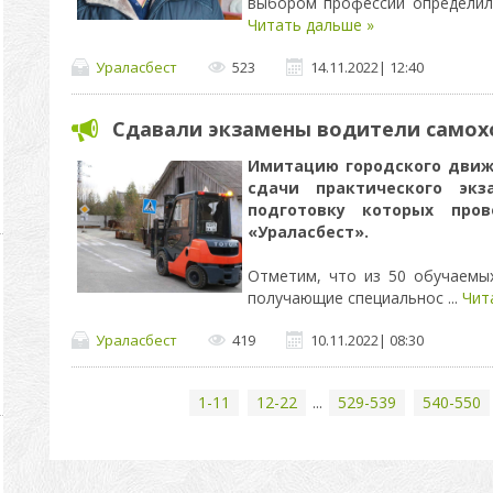
выбором профессии определил
Читать дальше »
Ураласбест
523
14.11.2022
|
12:40
Сдавали экзамены водители само
Имитацию городского движ
сдачи практического экз
подготовку которых про
«Ураласбест».
Отметим, что из 50 обучаемы
получающие специальнос
...
Чит
Ураласбест
419
10.11.2022
|
08:30
1-11
12-22
...
529-539
540-550