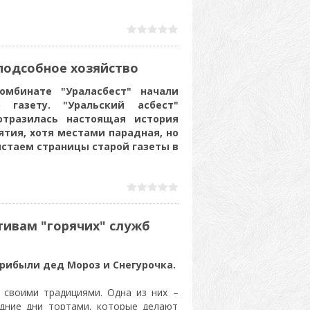
подсобное хозяйство
омбинате "Ураласбест" начали
 газету. "Уральский асбест"
отразилась настоящая история
тия, хотя местами парадная, но
листаем страницы старой газеты в
ивам "горячих" служб
рибыли дед Мороз и Снегурочка.
 своими традициями. Одна из них –
одние дни тортами, которые делают