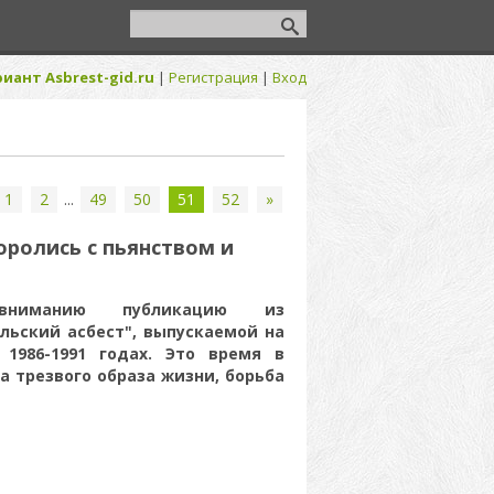
иант Asbrest-gid.ru
|
Регистрация
|
Вход
1
2
...
49
50
51
52
»
оролись с пьянством и
вниманию публикацию из
льский асбест", выпускаемой на
 1986-1991 годах. Это время в
а трезвого образа жизни, борьба