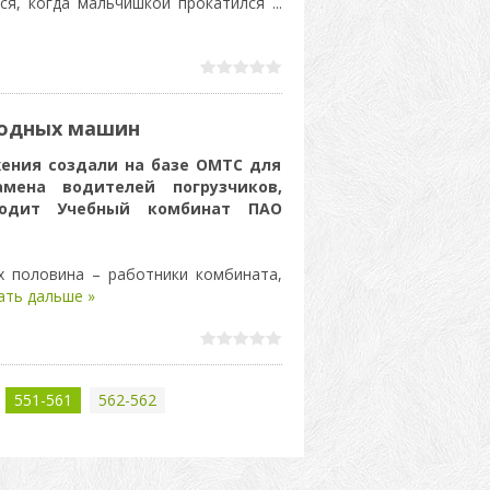
ся, когда мальчишкой прокатился
...
ходных машин
ения создали на базе ОМТС для
амена водителей погрузчиков,
водит Учебный комбинат ПАО
х половина – работники комбината,
ать дальше »
551-561
562-562