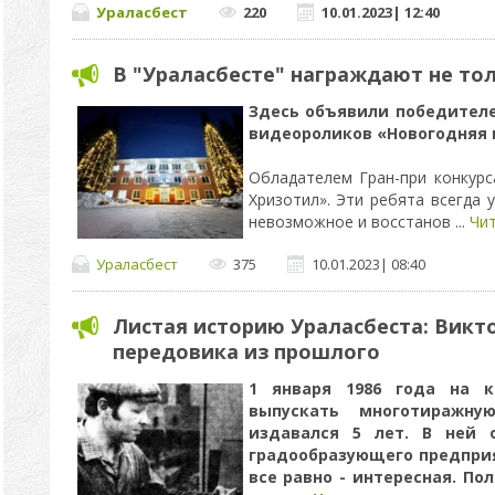
Ураласбест
220
10.01.2023
|
12:40
В "Ураласбесте" награждают не толь
Здесь объявили победителе
видеороликов «Новогодняя 
Обладателем Гран-при конкурс
Хризотил». Эти ребята всегда 
невозможное и восстанов
...
Чит
Ураласбест
375
10.01.2023
|
08:40
Листая историю Ураласбеста: Викто
передовика из прошлого
1 января 1986 года на к
выпускать многотиражную
издавался 5 лет. В ней 
градообразующего предприя
все равно - интересная. По