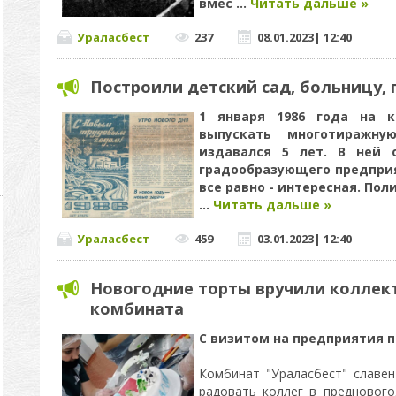
вмес
...
Читать дальше »
Ураласбест
237
08.01.2023
|
12:40
Построили детский сад, больницу, 
1 января 1986 года на к
выпускать многотиражную
издавался 5 лет. В ней 
градообразующего предприя
все равно - интересная. По
...
Читать дальше »
Ураласбест
459
03.01.2023
|
12:40
Новогодние торты вручили коллект
комбината
С визитом на предприятия п
Комбинат "Ураласбест" славен
радовать коллег в предновог