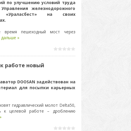
ий по улучшению условий труда
 Управления железнодорожного
а «Ураласбест» на своих
ах.
е время пешеходный мост через
 дальше »
 к работе новый
аватор DOOSAN задействован на
атериал для посыпки карьерных
новят гидравлический молот Delta50,
ь к целевой работе – дроблению
»