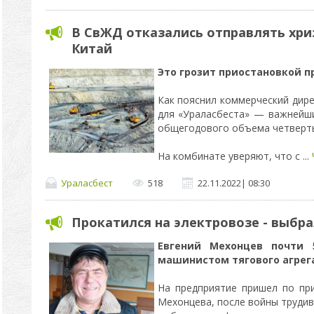
В СвЖД отказались отправлять хри
Китай
Это грозит приостановкой п
Как пояснил коммерческий дир
для «Ураласбеста» — важнейши
общегодового объема четверть
На комбинате уверяют, что с
...
Ураласбест
518
22.11.2022
|
08:30
Прокатился на электровозе - выбр
Евгений Мехонцев почти 
машинистом тягового агрег
На предприятие пришел по пр
Мехонцева, после войны трудив