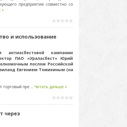
зующего предприятия совместно со
 »
тво и использование
ия антиасбестовой кампании
ектор ПАО «Ураласбест» Юрий
полномочным послом Российской
аиланд Евгением Томихиным (на
л торговый пре
...
Читать дальше »
т через