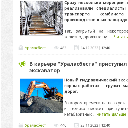
Сразу несколько мероприят
реализовали специалисты
транспорта комбинат
производственных площадк
Так, закрытый на некоторо
железнодорожные пут
...
Читать
Ураласбест
482
14.12.2022
|
12:40
В карьере "Ураласбеста" приступил
экскаватор
Новый гидравлический экск
горных работах – грузит м
дорог.
В скором времени на него уста
и техника сможет приступит
негабаритных
...
Читать дальше 
Ураласбест
446
23.11.2022
|
12:40