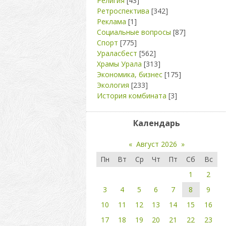
Религия
[43]
Ретроспектива
[342]
Реклама
[1]
Социальные вопросы
[87]
Спорт
[775]
Ураласбест
[562]
Храмы Урала
[313]
Экономика, бизнес
[175]
Экология
[233]
История комбината
[3]
Календарь
«
Август 2026
»
Пн
Вт
Ср
Чт
Пт
Сб
Вс
1
2
3
4
5
6
7
8
9
10
11
12
13
14
15
16
17
18
19
20
21
22
23