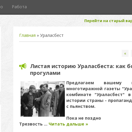
то
Работа
Перейти на старый вар
Главная
»
Ураласбест
«
Листая историю Ураласбеста: как б
прогулами
Предлагаем вашему 
многотиражной газеты "Ура
комбинате "Ураласбест" в
истории страны - пропаганд
с пьянством.
Пока не поздно
Трезвость
...
Читать дальше »