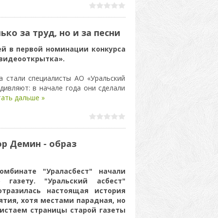
ко за труд, но и за песни
й в первой номинации конкурса
видеооткрытка».
а стали специалисты АО «Уральский
удивляют: в начале года они сделали
ать дальше »
р Демин - образ
омбинате "Ураласбест" начали
 газету. "Уральский асбест"
отразилась настоящая история
тия, хотя местами парадная, но
листаем страницы старой газеты