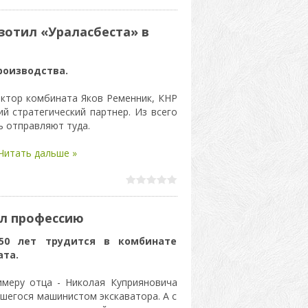
зотил «Ураласбеста» в
роизводства.
ектор комбината Яков Ременник, КНР
й стратегический партнер. Из всего
 отправляют туда.
Читать дальше »
ал профессию
50 лет трудится в комбинате
ата.
имеру отца - Николая Куприяновича
шегося машинистом экскаватора. А с