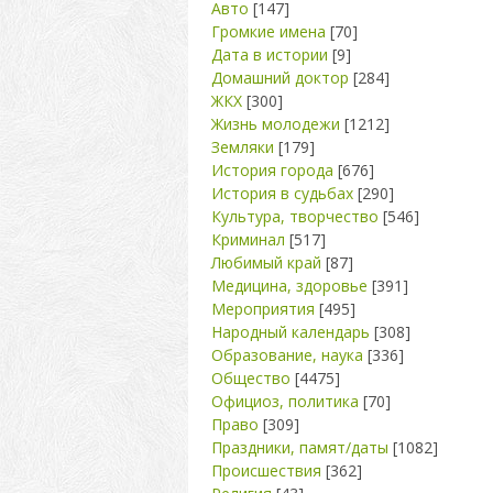
Авто
[147]
Громкие имена
[70]
Дата в истории
[9]
Домашний доктор
[284]
ЖКХ
[300]
Жизнь молодежи
[1212]
Земляки
[179]
История города
[676]
История в судьбах
[290]
Культура, творчество
[546]
Криминал
[517]
Любимый край
[87]
Медицина, здоровье
[391]
Мероприятия
[495]
Народный календарь
[308]
Образование, наука
[336]
Общество
[4475]
Официоз, политика
[70]
Право
[309]
Праздники, памят/даты
[1082]
Происшествия
[362]