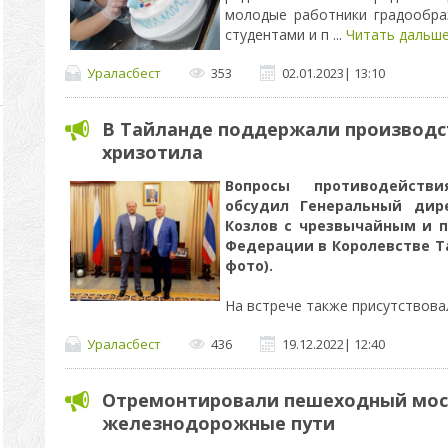
молодые работники градообра
студентами и п
...
Читать дальше
Ураласбест
353
02.01.2023
|
13:10
В Тайланде поддержали производс
хризотила
Вопросы противодейств
обсудил Генеральный дир
Козлов с чрезвычайным и 
Федерации в Королевстве Т
фото).
На встрече также присутствова
Ураласбест
436
19.12.2022
|
12:40
Отремонтировали пешеходный мос
железнодорожные пути