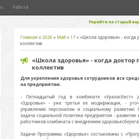
то
Работа
Перейти на старый вар
Главная
»
2026
»
Май
»
17
» «Школа здоровья» - когда 
коллектив
«Школа здоровья» - когда доктор 
коллектив
Для укрепления здоровья сотрудников все сре
на предприятии.
- Пятнадцатый год в комбинате «Ураласбест» д
«Здоровье» - уже третья ее модификация, - уто
управлению персоналом и социальному развитию П
задача социальной политики предприятия - развитие
работников комбината с внедрением здоровьесберега
Задачи Программы «Здоровье» состыкованы с «Прог