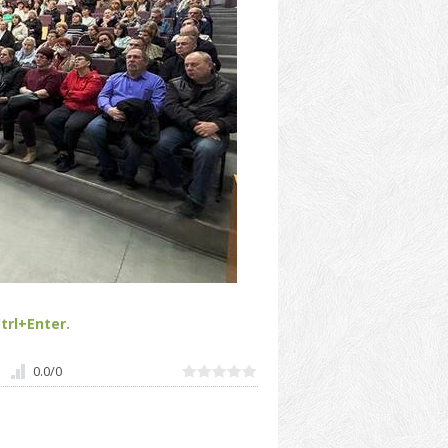
trl+Enter.
0.0
/
0