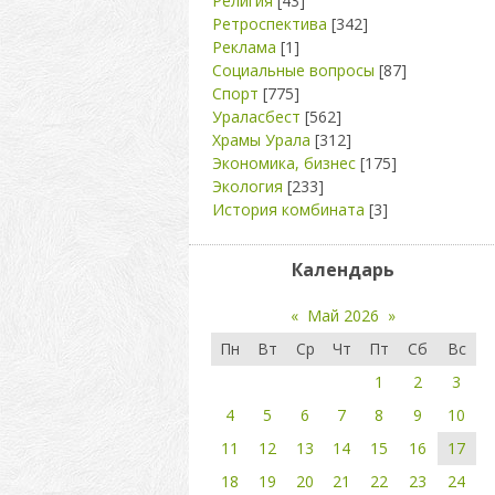
Религия
[43]
Ретроспектива
[342]
Реклама
[1]
Социальные вопросы
[87]
Спорт
[775]
Ураласбест
[562]
Храмы Урала
[312]
Экономика, бизнес
[175]
Экология
[233]
История комбината
[3]
Календарь
«
Май 2026
»
Пн
Вт
Ср
Чт
Пт
Сб
Вс
1
2
3
4
5
6
7
8
9
10
11
12
13
14
15
16
17
18
19
20
21
22
23
24