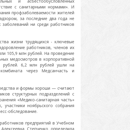
льных и асбестообусловленных
тствие с санитарными нормами». И
ования профзаболеваемости жителей
адзором, за последние два года не
х заболеваний ни среди работников
ства жизни трудящихся - ключевые
здоровление работников, членов их
ли 105,9 млн рублей. На проведение
льных медосмотров в корпоративной
 рублей. 6,2 млн рублей ушли на
 комбината через Медсанчасть и
средства и формы хороши — считают
ников структурных подразделений с
ранения «Медико-санитарная часть»
к, участники ноябрьского собрания
есс-обследование.
 работников предприятий в Учебном
Алексеевна Степченко определила