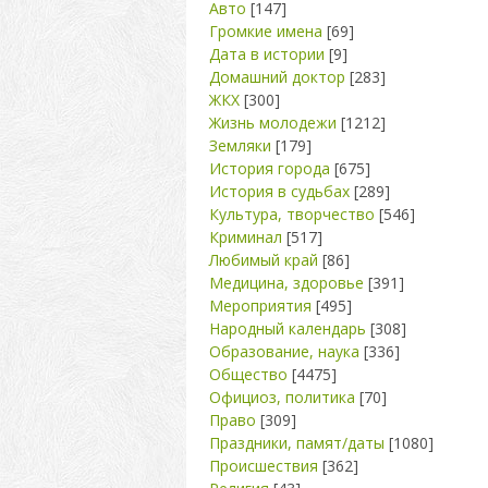
Авто
[147]
Громкие имена
[69]
Дата в истории
[9]
Домашний доктор
[283]
ЖКХ
[300]
Жизнь молодежи
[1212]
Земляки
[179]
История города
[675]
История в судьбах
[289]
Культура, творчество
[546]
Криминал
[517]
Любимый край
[86]
Медицина, здоровье
[391]
Мероприятия
[495]
Народный календарь
[308]
Образование, наука
[336]
Общество
[4475]
Официоз, политика
[70]
Право
[309]
Праздники, памят/даты
[1080]
Происшествия
[362]