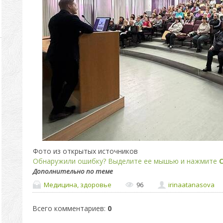
Фото из открытых источников
Обнаружили ошибку? Выделите ее мышью и нажмите
C
Дополнительно по теме
Медицина, здоровье
96
irinaatanasova
Всего комментариев
:
0