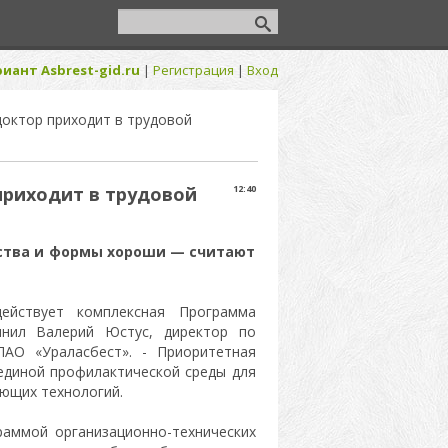
иант Asbrest-gid.ru
|
Регистрация
|
Вход
доктор приходит в трудовой
приходит в трудовой
12:40
дства и формы хороши — считают
ействует комплексная Программа
чнил Валерий Юстус, директор по
АО «Ураласбест». - Приоритетная
 единой профилактической среды для
ющих технологий.
раммой организационно-технических