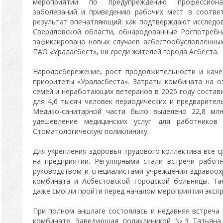
мероприятий по предупреждению профессиона
заболеваний и приведению рабочих мест в соотве
результат впечатляющий: как подтверждают исслед
Свердловской области, обнародованные Роспотребн
зафиксировано новых случаев асбестообусловленны
ПАО «Ураласбест», ни среди жителей города Асбеста.
Народосбережение, рост продолжительности и каче
приоритеты «Ураласбеста». Затраты комбината на о
семей и неработающих ветеранов в 2025 году состави
для 4,6 тысяч человек периодических и предварите
Медико-санитарной части было выделено 22,8 млн
удешевление медицинских услуг для работников
Стоматологическую поликлинику.
Для укрепления здоровья трудового коллектива все 
на предприятии. Регулярными стали встречи работ
руководством и специалистами учреждения здравоох
комбината и Асбестовской городской больницы. Та
даже смогли пройти перед началом мероприятия экспр
При полном аншлаге состоялась и недавняя встреча
комбинате. Заведующая поликлиникой №3 Татьяна 