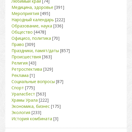
Любимый край
[74]
Медицина, здоровье
[391]
Мероприятия
[495]
Народный календарь
[222]
Образование, наука
[336]
Общество
[4478]
Официоз, политика
[70]
Право
[309]
Праздники, памят/даты
[857]
Происшествия
[363]
Религия
[43]
Ретроспектива
[329]
Реклама
[1]
Социальные вопросы
[87]
Спорт
[775]
Ураласбест
[563]
Храмы Урала
[222]
Экономика, бизнес
[175]
Экология
[233]
История комбината
[3]