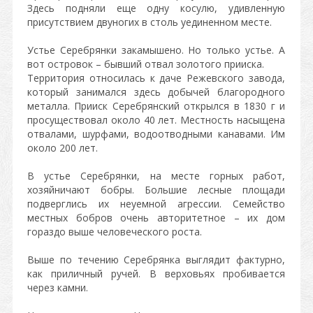
Здесь подняли еще одну косулю, удивленную
присутствием двуногих в столь уединенном месте.
Устье Серебрянки закамышено. Но только устье. А
вот островок – бывший отвал золотого прииска.
Территория относилась к даче Режевского завода,
который занимался здесь добычей благородного
металла. Прииск Серебрянский открылся в 1830 г и
просуществовал около 40 лет. Местность насыщена
отвалами, шурфами, водоотводными канавами. Им
около 200 лет.
В устье Серебрянки, на месте горных работ,
хозяйничают бобры. Большие лесные площади
подверглись их неуемной агрессии. Семейство
местных бобров очень авторитетное – их дом
гораздо выше человеческого роста.
Выше по течению Серебрянка выглядит фактурно,
как приличный ручей. В верховьях пробивается
через камни.