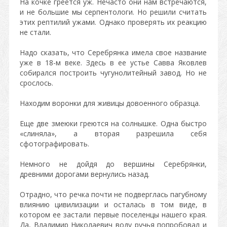
На кочке греется уж. Нечасто они нам встречаются,
и не большие мы серпентологи. Но решили считать
этих рептилий ужами. Однако проверять их реакцию
не стали.
Надо сказать, что Серебрянка имела свое название
уже в 18-м веке. Здесь в ее устье Савва Яковлев
собирался построить чугунолитейный завод. Но не
срослось.
Находим воронки для живицы довоенного образца.
Еще две змеюки греются на солнышке. Одна быстро
«слиняла», а вторая разрешила себя
сфотографировать.
Немного не дойдя до вершины Серебрянки,
древними дорогами вернулись назад.
Отрадно, что речка почти не подверглась пагубному
влиянию цивилизации и осталась в том виде, в
котором ее застали первые поселенцы нашего края.
Да, Владимир Николаевич воду ручья попробовал и