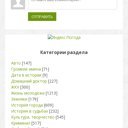
ОТПРАВИТЬ
Категории раздела
Авто
[147]
Громкие имена
[71]
Дата в истории
[9]
Домашний доктор
[227]
ЖКХ
[300]
Жизнь молодежи
[1213]
Земляки
[179]
История города
[609]
История в судьбах
[232]
Культура, творчество
[545]
Криминал
[517]