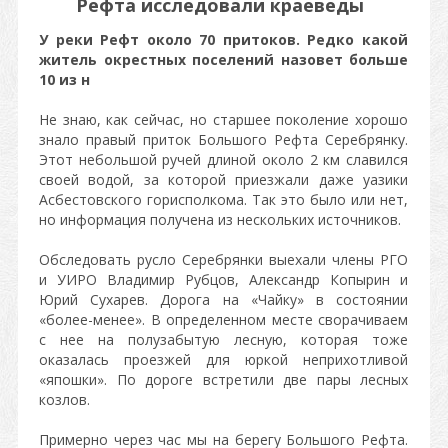
Рефта исследовали краеведы
У реки Рефт около 70 притоков. Редко какой
житель окрестных поселений назовет больше
10 из н
Не знаю, как сейчас, но старшее поколение хорошо
знало правый приток Большого Рефта Серебрянку.
Этот небольшой ручей длиной около 2 км славился
своей водой, за которой приезжали даже уазики
Асбестовского горисполкома. Так это было или нет,
но информация получена из нескольких источников.
Обследовать русло Серебрянки выехали члены РГО
и УИРО Владимир Рубцов, Александр Копырин и
Юрий Сухарев. Дорога на «Чайку» в состоянии
«более-менее». В определенном месте сворачиваем
с нее на полузабытую лесную, которая тоже
оказалась проезжей для юркой неприхотливой
«япошки». По дороге встретили две пары лесных
козлов.
Примерно через час мы на берегу Большого Рефта.