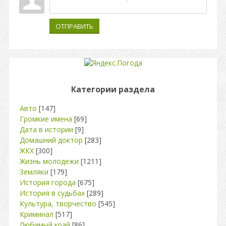
ОТПРАВИТЬ
Категории раздела
Авто
[147]
Громкие имена
[69]
Дата в истории
[9]
Домашний доктор
[283]
ЖКХ
[300]
Жизнь молодежи
[1211]
Земляки
[179]
История города
[675]
История в судьбах
[289]
Культура, творчество
[545]
Криминал
[517]
Любимый край
[86]