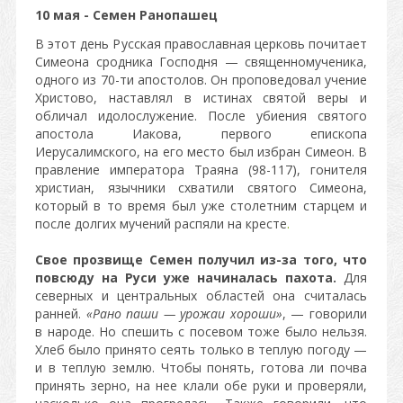
10 мая - Семен Ранопашец
В этот день Русская православная церковь почитает
Симеона сродника Господня — священномученика,
одного из 70-ти апостолов. Он проповедовал учение
Христово, наставлял в истинах святой веры и
обличал идолослужение. После убиения святого
апостола Иакова, первого епископа
Иерусалимского, на его место был избран Симеон. В
правление императора Траяна (98-117), гонителя
христиан, язычники схватили святого Симеона,
который в то время был уже столетним старцем и
после долгих мучений распяли на кресте
.
Свое прозвище Семен получил из-за того, что
повсюду на Руси уже начиналась пахота.
Для
северных и центральных областей она считалась
ранней.
«Рано паши — урожаи хороши»
, — говорили
в народе. Но спешить с посевом тоже было нельзя.
Хлеб было принято сеять только в теплую погоду —
и в теплую землю. Чтобы понять, готова ли почва
принять зерно, на нее клали обе руки и проверяли,