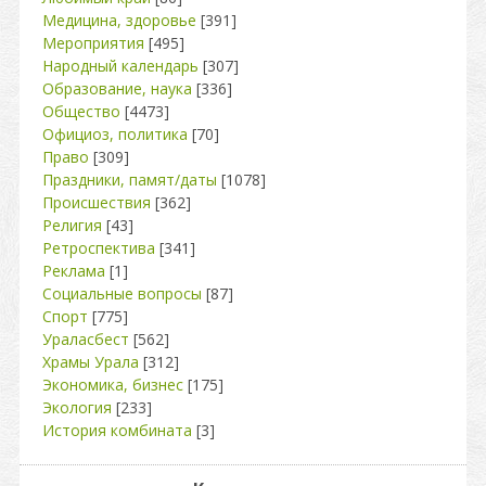
Медицина, здоровье
[391]
Мероприятия
[495]
Народный календарь
[307]
Образование, наука
[336]
Общество
[4473]
Официоз, политика
[70]
Право
[309]
Праздники, памят/даты
[1078]
Происшествия
[362]
Религия
[43]
Ретроспектива
[341]
Реклама
[1]
Социальные вопросы
[87]
Спорт
[775]
Ураласбест
[562]
Храмы Урала
[312]
Экономика, бизнес
[175]
Экология
[233]
История комбината
[3]