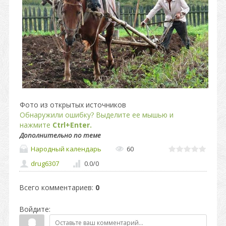
Фото из открытых источников
Обнаружили ошибку? Выделите ее мышью и
нажмите
Ctrl+Enter.
Дополнительно по теме
Народный календарь
60
drug6307
0.0
/
0
Всего комментариев
:
0
Войдите: