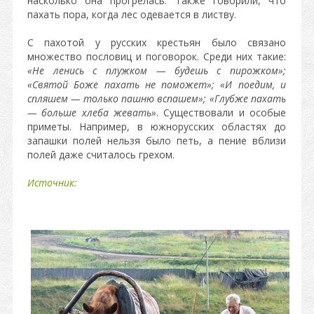
насколько она прогрелась. Также говорили, что
пахать пора, когда лес одевается в листву.
С пахотой у русских крестьян было связано
множество пословиц и поговорок. Среди них такие:
«Не ленись с плужком — будешь с пирожком»;
«Святой Боже пахать не поможет»; «И поедим, и
спляшем — только пашню вспашем»; «Глубже пахать
— больше хлеба жевать»
. Существовали и особые
приметы. Например, в южнорусских областях до
запашки полей нельзя было петь, а пение вблизи
полей даже считалось грехом.
Источник: