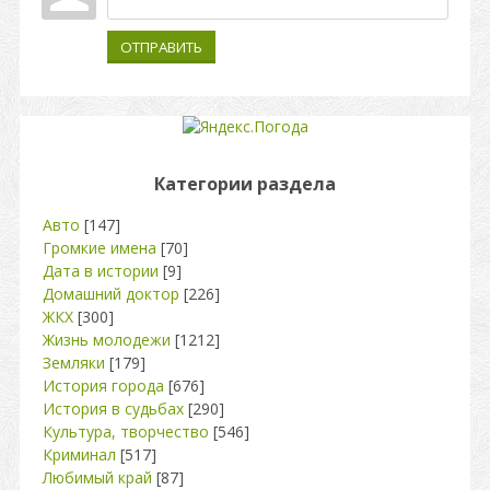
ОТПРАВИТЬ
Категории раздела
Авто
[147]
Громкие имена
[70]
Дата в истории
[9]
Домашний доктор
[226]
ЖКХ
[300]
Жизнь молодежи
[1212]
Земляки
[179]
История города
[676]
История в судьбах
[290]
Культура, творчество
[546]
Криминал
[517]
Любимый край
[87]