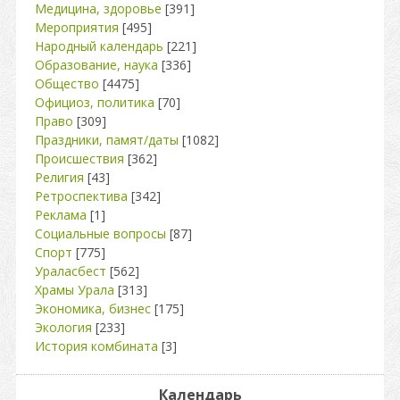
Медицина, здоровье
[391]
Мероприятия
[495]
Народный календарь
[221]
Образование, наука
[336]
Общество
[4475]
Официоз, политика
[70]
Право
[309]
Праздники, памят/даты
[1082]
Происшествия
[362]
Религия
[43]
Ретроспектива
[342]
Реклама
[1]
Социальные вопросы
[87]
Спорт
[775]
Ураласбест
[562]
Храмы Урала
[313]
Экономика, бизнес
[175]
Экология
[233]
История комбината
[3]
Календарь