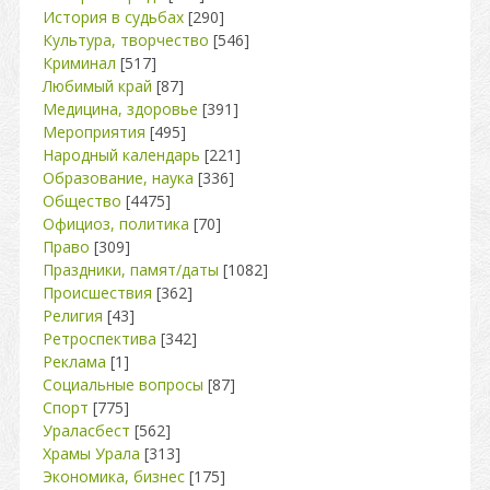
История в судьбах
[290]
Культура, творчество
[546]
Криминал
[517]
Любимый край
[87]
Медицина, здоровье
[391]
Мероприятия
[495]
Народный календарь
[221]
Образование, наука
[336]
Общество
[4475]
Официоз, политика
[70]
Право
[309]
Праздники, памят/даты
[1082]
Происшествия
[362]
Религия
[43]
Ретроспектива
[342]
Реклама
[1]
Социальные вопросы
[87]
Спорт
[775]
Ураласбест
[562]
Храмы Урала
[313]
Экономика, бизнес
[175]