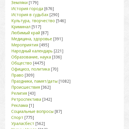
Земляки
[179]
История города
[676]
История в судьбах
[290]
Культура, творчество
[546]
Криминал
[517]
Любимый край
[87]
Медицина, здоровье
[391]
Мероприятия
[495]
Народный календарь
[221]
Образование, наука
[336]
Общество
[4475]
Официоз, политика
[70]
Право
[309]
Праздники, памят/даты
[1082]
Происшествия
[362]
Религия
[43]
Ретроспектива
[342]
Реклама
[1]
Социальные вопросы
[87]
Спорт
[775]
Ураласбест
[562]