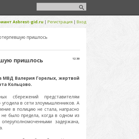
иант Asbrest-gid.ru
|
Регистрация
|
Вход
потерпевшую пришлось
вшую пришлось
12:30
ка МВД Валерия Горелых, жертвой
та Кольцово.
ых сбережений представителям
о угодила в сети злоумышленников. А
ление в полицию не стала, напрасно
 не было предела, когда в одном из
 оперуполномоченными задержана,
а.