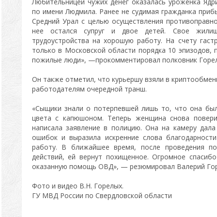
Любительницей чужих денег оказалась уроженка Ядр
по имени Людмила. Ранее не судимая гражданка прибы
Средний Урал с целью осуществления противоправно
нее остался супруг и двое детей. Свое жили
трудоустройства на хорошую работу. На счету гаст
только в Московской области порядка 10 эпизодов,
пожилые люди», —прокомментировал полковник Горел
Он также отметил, что курьершу взяли в криптообмен
работодателям очередной транш.
«Сыщики знали о потерпевшей лишь то, что она бы
цвета с капюшоном. Теперь женщина снова повери
написала заявление в полицию. Она на камеру дал
ошибок и выразила искренние слова благодарност
работу. В ближайшее время, после проведения по
действий, ей вернут похищенное. Огромное спасиб
оказанную помощь ОВД», — резюмировал Валерий Гор
Фото и видео В.Н. Горелых.
ГУ МВД России по Свердловской области