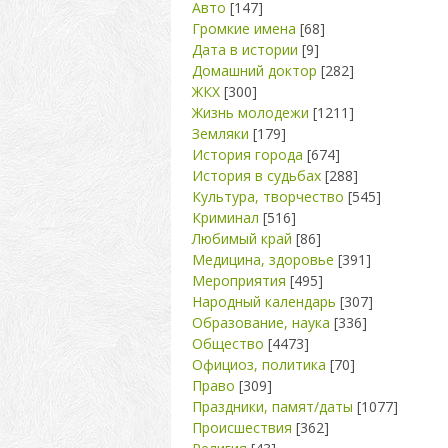
Авто
[147]
Громкие имена
[68]
Дата в истории
[9]
Домашний доктор
[282]
ЖКХ
[300]
Жизнь молодежи
[1211]
Земляки
[179]
История города
[674]
История в судьбах
[288]
Культура, творчество
[545]
Криминал
[516]
Любимый край
[86]
Медицина, здоровье
[391]
Мероприятия
[495]
Народный календарь
[307]
Образование, наука
[336]
Общество
[4473]
Официоз, политика
[70]
Право
[309]
Праздники, памят/даты
[1077]
Происшествия
[362]