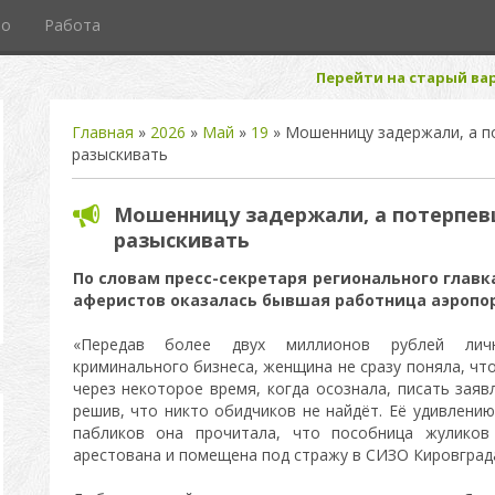
то
Работа
Перейти на старый вар
Главная
»
2026
»
Май
»
19
» Мошенницу задержали, а 
разыскивать
Мошенницу задержали, а потерпе
разыскивать
По словам пресс-секретаря регионального глав
аферистов оказалась бывшая работница аэропор
«Передав более двух миллионов рублей личн
криминального бизнеса, женщина не сразу поняла, чт
через некоторое время, когда осознала, писать заяв
решив, что никто обидчиков не найдёт. Её удивлению
пабликов она прочитала, что пособница жуликов
арестована и помещена под стражу в СИЗО Кировград