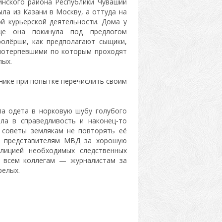
инского района Республики Чувашии
ла из Казани в Москву, а оттуда на
й курьерской деятельности. Дома у
ще она покинула под предлогом
ролёрши, как предполагают сыщики,
 потерпевшими по которым проходят
ых.
нике при попытке перечислить своим
ла одета в норковую шубу голубого
ла в справедливость и наконец-то
а советы землякам не повторять её
и представителям МВД за хорошую
лицией необходимых следственных
о всем коллегам — журналистам за
елых.