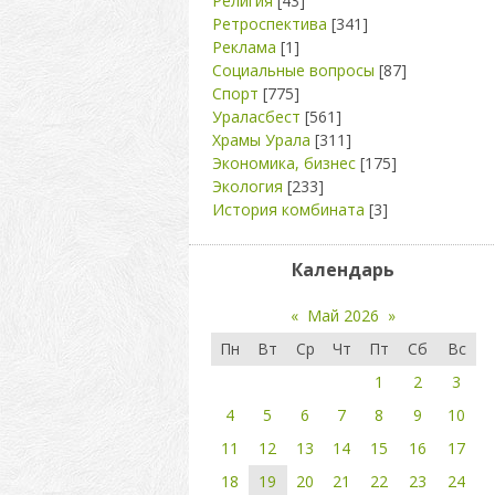
Религия
[43]
Ретроспектива
[341]
Реклама
[1]
Социальные вопросы
[87]
Спорт
[775]
Ураласбест
[561]
Храмы Урала
[311]
Экономика, бизнес
[175]
Экология
[233]
История комбината
[3]
Календарь
«
Май 2026
»
Пн
Вт
Ср
Чт
Пт
Сб
Вс
1
2
3
4
5
6
7
8
9
10
11
12
13
14
15
16
17
18
19
20
21
22
23
24