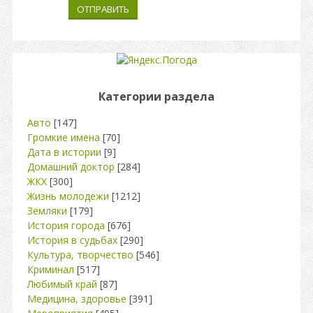
ОТПРАВИТЬ
Категории раздела
Авто
[147]
Громкие имена
[70]
Дата в истории
[9]
Домашний доктор
[284]
ЖКХ
[300]
Жизнь молодежи
[1212]
Земляки
[179]
История города
[676]
История в судьбах
[290]
Культура, творчество
[546]
Криминал
[517]
Любимый край
[87]
Медицина, здоровье
[391]