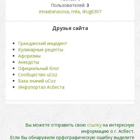
Пользователей:
3
irinaatanasova
,
mila
,
drug6307
Друзья сайта
Гражданский инцидент
Кулинарные рецепты
Афоризмы
Анекдоты
Официальный блог
Сообщество uCoz
База знаний uCoz
Инфопортал Асбеста
Вы можете отправить свою
ссылку
на интересную
информацию о г. Асбест.
Если Вы обнаружили орфографическую ошибку выделите