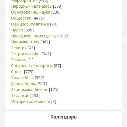
Мероприятия
[495]
Народный календарь
[308]
Образование, наука
[336]
Общество
[4475]
Официоз, политика
[70]
Право
[309]
Праздники, памят/даты
[1082]
Происшествия
[362]
Религия
[43]
Ретроспектива
[342]
Реклама
[1]
Социальные вопросы
[87]
Спорт
[775]
Ураласбест
[562]
Храмы Урала
[313]
Экономика, бизнес
[175]
Экология
[233]
История комбината
[3]
Календарь