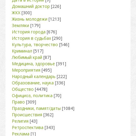
Домашний доктор
[226]
ЖКХ
[300]
Жизнь молодежи
[1213]
Земляки
[179]
История города
[676]
История в судьбах
[290]
Культура, творчество
[546]
Криминал
[517]
Любимый край
[87]
Медицина, здоровье
[391]
Мероприятия
[495]
Народный календарь
[222]
Образование, наука
[336]
Общество
[4478]
Официоз, политика
[70]
Право
[309]
Праздники, памят/даты
[1084]
Происшествия
[362]
Религия
[43]
Ретроспектива
[343]
Реклама
[1]