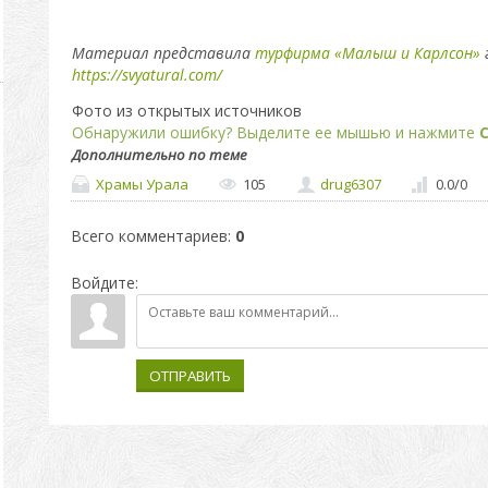
Материал представила
турфирма «Малыш и Карлсон»
https://svyatural.com/
Фото из открытых источников
Обнаружили ошибку? Выделите ее мышью и нажмите
C
Дополнительно по теме
Храмы Урала
105
drug6307
0.0
/
0
Всего комментариев
:
0
Войдите:
ОТПРАВИТЬ