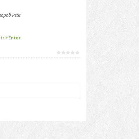
город Реж
trl+Enter.