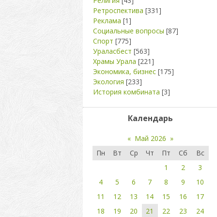
Религия
[43]
Ретроспектива
[331]
Реклама
[1]
Социальные вопросы
[87]
Спорт
[775]
Ураласбест
[563]
Храмы Урала
[221]
Экономика, бизнес
[175]
Экология
[233]
История комбината
[3]
Календарь
«
Май 2026
»
Пн
Вт
Ср
Чт
Пт
Сб
Вс
1
2
3
4
5
6
7
8
9
10
11
12
13
14
15
16
17
18
19
20
21
22
23
24