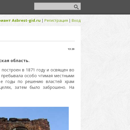
иант Asbrest-gid.ru
|
Регистрация
|
Вход
13:20
ская область.
построен в 1871 году и освящен во
и пребывала особо чтимая местными
-е годы по решению властей храм
 целях, затем было заброшено. На