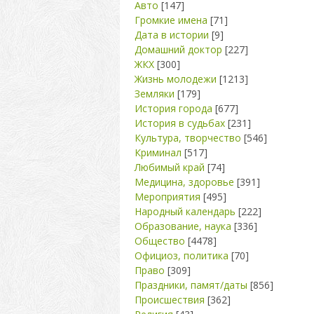
Авто
[147]
Громкие имена
[71]
Дата в истории
[9]
Домашний доктор
[227]
ЖКХ
[300]
Жизнь молодежи
[1213]
Земляки
[179]
История города
[677]
История в судьбах
[231]
Культура, творчество
[546]
Криминал
[517]
Любимый край
[74]
Медицина, здоровье
[391]
Мероприятия
[495]
Народный календарь
[222]
Образование, наука
[336]
Общество
[4478]
Официоз, политика
[70]
Право
[309]
Праздники, памят/даты
[856]
Происшествия
[362]