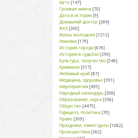
Авто
[147]
Громкие имена
[70]
Дата в истории
[9]
Домашний доктор
[284]
ЖКХ
[300]
Жизнь молодежи
[1212]
Земляки
[179]
История города
[676]
История в судьбах
[290]
Культура, творчество
[546]
Криминал
[517]
Любимый край
[87]
Медицина, здоровье
[391]
Мероприятия
[495]
Народный календарь
[308]
Образование, наука
[336]
Общество
[4475]
Официоз, политика
[70]
Право
[309]
Праздники, памят/даты
[1082]
Происшествия
[362]