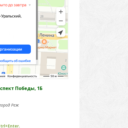
спект Победы, 1Б
город Реж
trl+Enter.