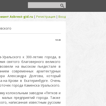
иант Asbrest-gid.ru
|
Регистрация
|
Вход
евского
13:20
-Уральского к 300-летию города, в
имя святого благоверного великого
 возвели на высоком пьедестале в
анием современных архитектурных
ора Александра Долгова, который
а-на-Крови в Екатеринбурге. Очень
рточек города Каменска-Уральского.
аму колокольным заводом «Пятков и
 малых предприятий города. Также
кого, написанная известным русским