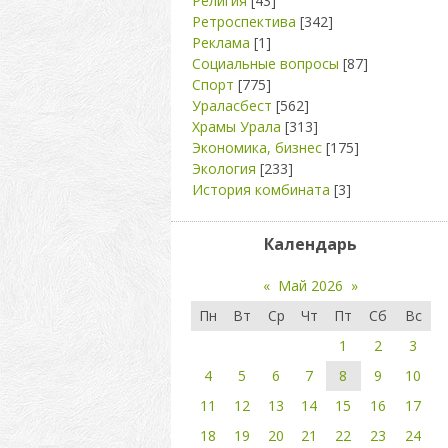
Религия
[43]
Ретроспектива
[342]
Реклама
[1]
Социальные вопросы
[87]
Спорт
[775]
Ураласбест
[562]
Храмы Урала
[313]
Экономика, бизнес
[175]
Экология
[233]
История комбината
[3]
Календарь
«
Май 2026
»
Пн
Вт
Ср
Чт
Пт
Сб
Вс
1
2
3
4
5
6
7
8
9
10
11
12
13
14
15
16
17
18
19
20
21
22
23
24