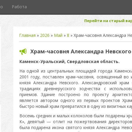
то
Работа
Перейти на старый вар
Главная
»
2026
»
Май
»
8
» Храм-часовня Александра Н
Храм-часовня Александра Невского
Каменск-Уральский, Свердловская область.
На одной из центральных площадей города Каменска
2001 году, поставлен храм-часовня, освященный во 
князя Александра Невского. Александровский храм
традициях древнерусского зодчества с использов
приемов. Здание построено по проекту архитект
является автором одного из первых проектов Храм
быстро новый храм превратился в одну из визитных ка
Восемь средних и малых колоколов были подарены хр
К», девятый — отлит на пожертвования директоров
была подарена икона святого князя Александра Невс