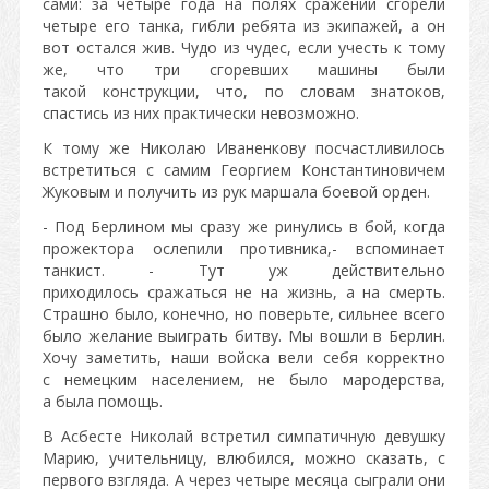
сами: за четыре года на полях сражений сгорели
четыре его танка, гибли ребята из экипажей, а он
вот остался жив. Чудо из чудес, если учесть к тому
же, что три сгоревших машины были
такой конструкции, что, по словам знатоков,
спастись из них практически невозможно.
К тому же Николаю Иваненкову посчастливилось
встретиться с самим Георгием Константиновичем
Жуковым и получить из рук маршала боевой орден.
- Под Берлином мы сразу же ринулись в бой, когда
прожектора ослепили противника,- вспоминает
танкист. - Тут уж действительно
приходилось сражаться не на жизнь, а на смерть.
Страшно было, конечно, но поверьте, сильнее всего
было желание выиграть битву. Мы вошли в Берлин.
Хочу заметить, наши войска вели себя корректно
с немецким населением, не было мародерства,
а была помощь.
В Асбесте Николай встретил симпатичную девушку
Марию, учительницу, влюбился, можно сказать, с
первого взгляда. А через четыре месяца сыграли они