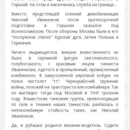
Горький. На этом и закончилась служба на границе...
Вместо предстоящей осенней демобилизации
Николай Иваненков после краткосрочной
подготовки в Горьком оказался под
Волоколамском. После обороны Москвы были в его
"послужном списке" Курская дуга, затем Польша и
Германия.
Ничего выдающегося, внешне воинственного не
было в скромной фигуре светловолосого,
голубоглазого, с красивым лицом танкиста
Иваненкова, одетого в пропыленный, промасленный
комбинезон. В замусоленной кирзовой кобуре на
поясе пистолет "тт". Чернорабочий труженик
войны, похожий на тракториста или комбайнера. Так
он выглядел тогда под Москвой в 1941 грозном
году. Фашистская танковая группа, превосходящая
по силе и технике наших танкистов, разбилась о
непоколебимую стойкость таких, как Николай
Иваненков.
Да, в рубашке родился механик-водитель. Судите