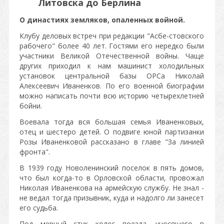
Литовска до Берлина
О династиях земляков, опаленных войной.
Клубу деловых встреч при редакции "Асбе-стовского
рабочего" более 40 лет. Гостями его нередко были
участники Великой Отечественной войны. Чаще
других приходил к нам машинист холодильных
установок центральной базы ОРСа Николай
Алексеевич Иваненков. По его военной биографии
можно написать почти всю историю четырехлетней
бойни.
Воевала тогда вся большая семья Иваненковых,
отец и шестеро детей. О подвиге юной партизанки
Розы Иваненковой рассказано в главе "За линией
фронта".
В 1939 году Новоленинский поселок в пять домов,
что был когда-то в Орловской области, провожал
Николая Иваненкова на армейскую службу. Не знал -
не ведал тогда призывник, куда и надолго ли занесет
его судьба.
Под мерный стук колес поезда, уносящего в