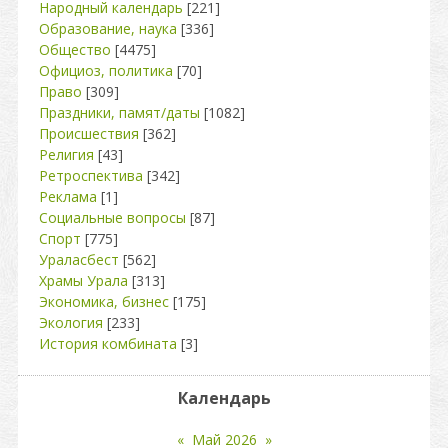
Народный календарь
[221]
Образование, наука
[336]
Общество
[4475]
Официоз, политика
[70]
Право
[309]
Праздники, памят/даты
[1082]
Происшествия
[362]
Религия
[43]
Ретроспектива
[342]
Реклама
[1]
Социальные вопросы
[87]
Спорт
[775]
Ураласбест
[562]
Храмы Урала
[313]
Экономика, бизнес
[175]
Экология
[233]
История комбината
[3]
Календарь
«
Май 2026
»