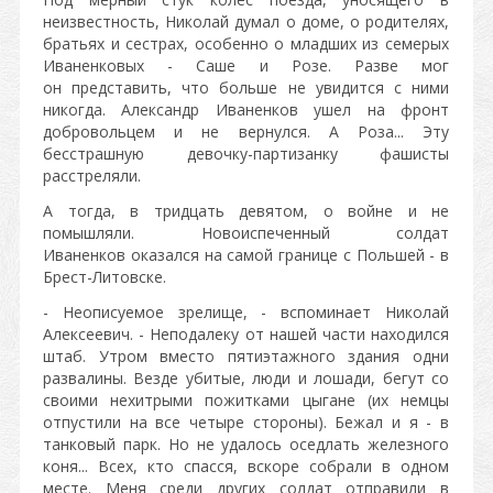
неизвестность, Николай думал о доме, о родителях,
братьях и сестрах, особенно о младших из семерых
Иваненковых - Саше и Розе. Разве мог
он представить, что больше не увидится с ними
никогда. Александр Иваненков ушел на фронт
добровольцем и не вернулся. А Роза... Эту
бесстрашную девочку-партизанку фашисты
расстреляли.
А тогда, в тридцать девятом, о войне и не
помышляли. Новоиспеченный солдат
Иваненков оказался на самой границе с Польшей - в
Брест-Литовске.
- Неописуемое зрелище, - вспоминает Николай
Алексеевич. - Неподалеку от нашей части находился
штаб. Утром вместо пятиэтажного здания одни
развалины. Везде убитые, люди и лошади, бегут со
своими нехитрыми пожитками цыгане (их немцы
отпустили на все четыре стороны). Бежал и я - в
танковый парк. Но не удалось оседлать железного
коня... Всех, кто спасся, вскоре собрали в одном
месте. Меня среди других солдат отправили в