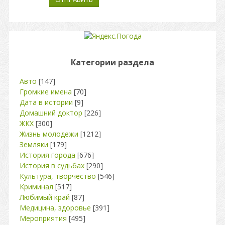
Категории раздела
Авто
[147]
Громкие имена
[70]
Дата в истории
[9]
Домашний доктор
[226]
ЖКХ
[300]
Жизнь молодежи
[1212]
Земляки
[179]
История города
[676]
История в судьбах
[290]
Культура, творчество
[546]
Криминал
[517]
Любимый край
[87]
Медицина, здоровье
[391]
Мероприятия
[495]