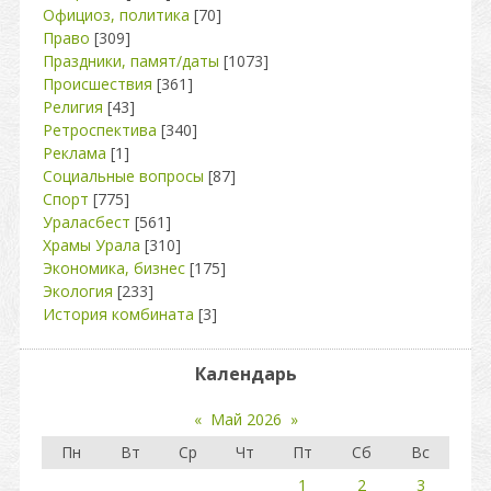
Официоз, политика
[70]
Право
[309]
Праздники, памят/даты
[1073]
Происшествия
[361]
Религия
[43]
Ретроспектива
[340]
Реклама
[1]
Социальные вопросы
[87]
Спорт
[775]
Ураласбест
[561]
Храмы Урала
[310]
Экономика, бизнес
[175]
Экология
[233]
История комбината
[3]
Календарь
«
Май 2026
»
Пн
Вт
Ср
Чт
Пт
Сб
Вс
1
2
3