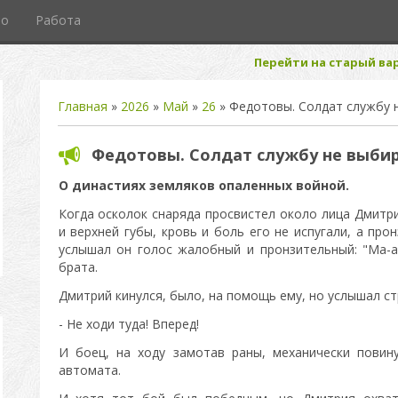
то
Работа
Перейти на старый вар
Главная
»
2026
»
Май
»
26
» Федотовы. Солдат службу 
Федотовы. Солдат службу не выби
О династиях земляков опаленных войной.
Когда осколок снаряда просвистел около лица Дмитри
и верхней губы, кровь и боль его не испугали, а про
услышал он голос жалобный и пронзительный: "Ма-а-
брата.
Дмитрий кинулся, было, на помощь ему, но услышал ст
- Не ходи туда! Вперед!
И боец, на ходу замотав раны, механически повин
автомата.