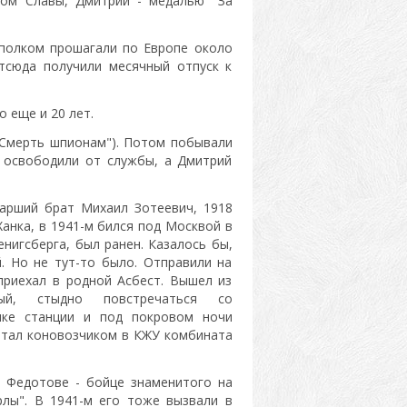
ном Славы, Дмитрий - медалью "За
 полком прошагали по Европе около
Отсюда получили месячный отпуск к
о еще и 20 лет.
"Смерть шпионам"). Потом побывали
 освободили от службы, а Дмитрий
тарший брат Михаил Зотеевич, 1918
Ханка, в 1941-м бился под Москвой в
енигсберга, был ранен. Казалось бы,
. Но не тут-то было. Отправили на
приехал в родной Асбест. Вышел из
ый, стыдно повстречаться со
чке станции и под покровом ночи
отал коновозчиком в КЖУ комбината
е Федотове - бойце знаменитого на
рлы". В 1941-м его тоже вызвали в