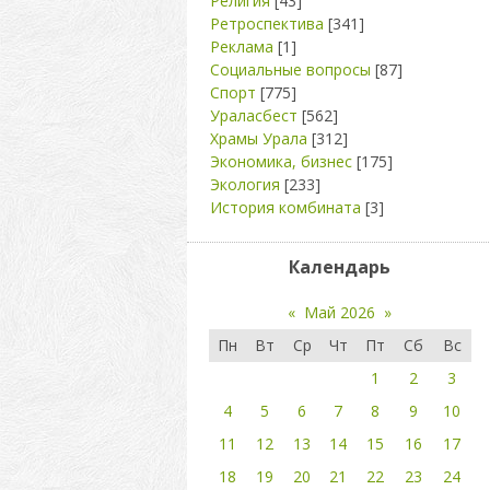
Религия
[43]
Ретроспектива
[341]
Реклама
[1]
Социальные вопросы
[87]
Спорт
[775]
Ураласбест
[562]
Храмы Урала
[312]
Экономика, бизнес
[175]
Экология
[233]
История комбината
[3]
Календарь
«
Май 2026
»
Пн
Вт
Ср
Чт
Пт
Сб
Вс
1
2
3
4
5
6
7
8
9
10
11
12
13
14
15
16
17
18
19
20
21
22
23
24