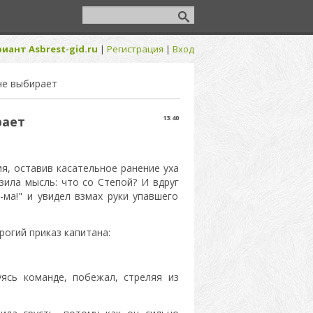
иант Asbrest-gid.ru
|
Регистрация
|
Вход
не выбирает
рает
13:40
я, оставив касательное ранение уха
нзила мысль: что со Степой? И вдруг
ма!" и увидел взмах руки упавшего
рогий приказ капитана:
уясь команде, побежал, стреляя из