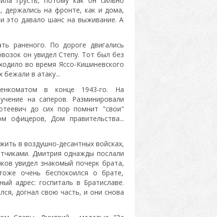
ла грусть, потому как он сильно
, держались на фронте, как и дома,
 и это давало шанс на выживание. А
ать раненого. По дороге двигались
овозок он увидел Степу. Тот был без
сходило во время Яссо-Кишиневского
 бежали в атаку...
енкоматом в конце 1943-го. На
учение на саперов. Разминировали
отеевич до сих пор помнит "свои"
м офицеров, Дом правительства...
жить в воздушно-десантных войсках,
атчиками. Дмитрия однажды послали
чков увидел знакомый почерк брата,
тоже очень беспокоился о брате,
ный адрес: госпиталь в Братиславе.
лся, догнал свою часть, и они снова