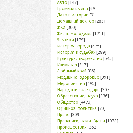
Авто
[147]
Громкие имена
[69]
Дата в истории
[9]
Домашний доктор
[283]
ЖКХ
[300]
Жизнь молодежи
[1211]
Земляки
[179]
История города
[675]
История в судьбах
[289]
Культура, творчество
[545]
Криминал
[517]
Любимый край
[86]
Медицина, здоровье
[391]
Мероприятия
[495]
Народный календарь
[307]
Образование, наука
[336]
Общество
[4473]
Официоз, политика
[70]
Право
[309]
Праздники, памят/даты
[1078]
Происшествия
[362]