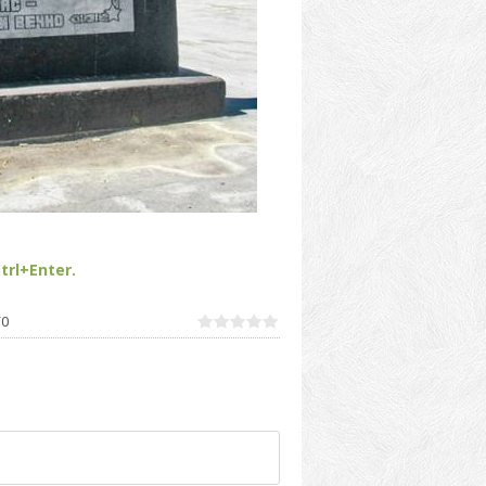
trl+Enter.
/
0