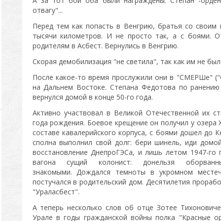
А за тот бой оба были награждены. Степан -орде
отвагу"...
Перед тем как попасть в Венгрию, братья со своим
тысячи километров. И не просто так, а с боями. 
родителям в Асбест. Вернулись в Венгрию.
Скорая демобилизация "не светила", так как им не был
После какое-то время прослужили они в "СМЕРШе" (
на Дальнем Востоке. Степана Федотова по ранению
вернулся домой в конце 50-го года.
Активно участвовал в Великой Отечественной их с
года рождения. Боевое крещение он получил у озера 
составе кавалерийского корпуса, с боями дошел до К
сполна выполнил свой долг: бери шинель, иди домой
восстановление ДнепроГЭСа, и лишь летом 1947-го 
вагона сущий колонист: донельзя оборванн
знакомыми. Дождался темноты в укромном месте
постучался в родительский дом. Десятилетия прораб
"Ураласбест".
А теперь несколько слов об отце Зотее Тихонович
Урале в годы гражданской войны полка "Красные о