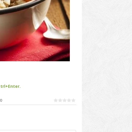
trl+Enter.
0