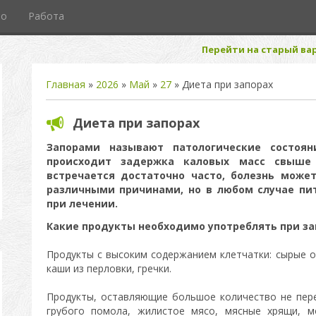
то
Работа
Перейти на старый вар
Главная
»
2026
»
Май
»
27
» Диета при запорах
Диета при запорах
Запорами называют патологические состоян
происходит задержка каловых масс свыше 
встречается достаточно часто, болезнь мож
различными причинами, но в любом случае пи
при лечении.
Какие продукты необходимо употреблять при за
Продукты с высоким содержанием клетчатки: сырые о
каши из перловки, гречки.
Продукты, оставляющие большое количество не пер
грубого помола, жилистое мясо, мясные хрящи, м