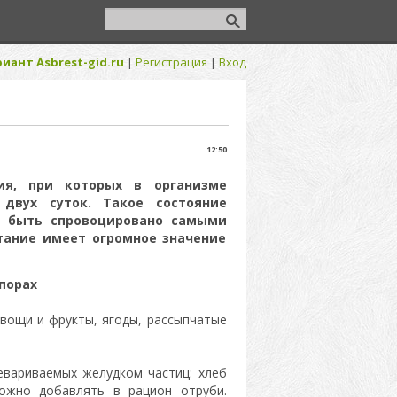
иант Asbrest-gid.ru
|
Регистрация
|
Вход
12:50
ия, при которых в организме
двух суток. Такое состояние
ет быть спровоцировано самыми
тание имеет огромное значение
порах
вощи и фрукты, ягоды, рассыпчатые
евариваемых желудком частиц: хлеб
ожно добавлять в рацион отруби.