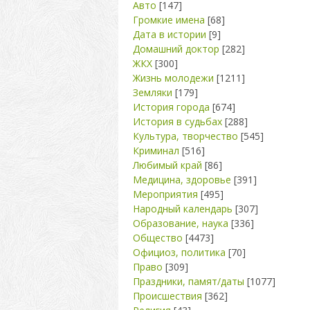
Авто
[147]
Громкие имена
[68]
Дата в истории
[9]
Домашний доктор
[282]
ЖКХ
[300]
Жизнь молодежи
[1211]
Земляки
[179]
История города
[674]
История в судьбах
[288]
Культура, творчество
[545]
Криминал
[516]
Любимый край
[86]
Медицина, здоровье
[391]
Мероприятия
[495]
Народный календарь
[307]
Образование, наука
[336]
Общество
[4473]
Официоз, политика
[70]
Право
[309]
Праздники, памят/даты
[1077]
Происшествия
[362]