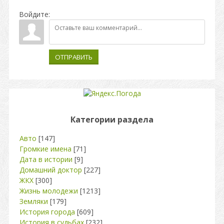
Войдите:
ОТПРАВИТЬ
Категории раздела
Авто
[147]
Громкие имена
[71]
Дата в истории
[9]
Домашний доктор
[227]
ЖКХ
[300]
Жизнь молодежи
[1213]
Земляки
[179]
История города
[609]
История в судьбах
[232]