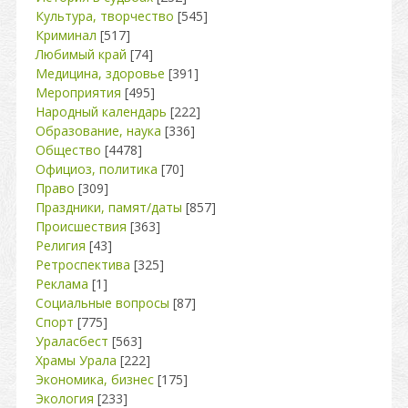
Культура, творчество
[545]
Криминал
[517]
Любимый край
[74]
Медицина, здоровье
[391]
Мероприятия
[495]
Народный календарь
[222]
Образование, наука
[336]
Общество
[4478]
Официоз, политика
[70]
Право
[309]
Праздники, памят/даты
[857]
Происшествия
[363]
Религия
[43]
Ретроспектива
[325]
Реклама
[1]
Социальные вопросы
[87]
Спорт
[775]
Ураласбест
[563]
Храмы Урала
[222]
Экономика, бизнес
[175]
Экология
[233]