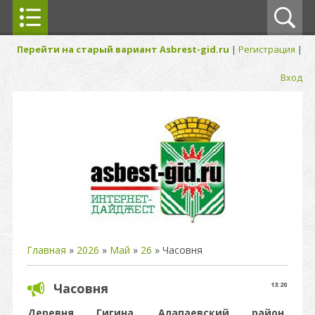
Перейти на старый вариант Asbrest-gid.ru
|
Регистрация
|
Вход
Главная
»
2026
»
Май
»
26
» Часовня
Часовня
13:20
Деревня Гигина,
Алапаевский район,