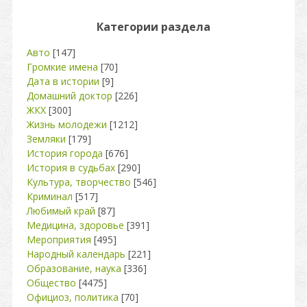
Категории раздела
Авто
[147]
Громкие имена
[70]
Дата в истории
[9]
Домашний доктор
[226]
ЖКХ
[300]
Жизнь молодежи
[1212]
Земляки
[179]
История города
[676]
История в судьбах
[290]
Культура, творчество
[546]
Криминал
[517]
Любимый край
[87]
Медицина, здоровье
[391]
Мероприятия
[495]
Народный календарь
[221]
Образование, наука
[336]
Общество
[4475]
Официоз, политика
[70]