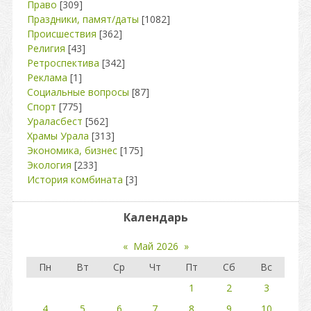
Право
[309]
Праздники, памят/даты
[1082]
Происшествия
[362]
Религия
[43]
Ретроспектива
[342]
Реклама
[1]
Социальные вопросы
[87]
Спорт
[775]
Ураласбест
[562]
Храмы Урала
[313]
Экономика, бизнес
[175]
Экология
[233]
История комбината
[3]
Календарь
«
Май 2026
»
Пн
Вт
Ср
Чт
Пт
Сб
Вс
1
2
3
4
5
6
7
8
9
10