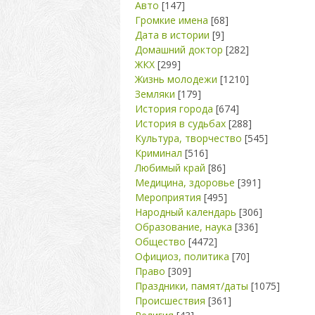
Авто
[147]
Громкие имена
[68]
Дата в истории
[9]
Домашний доктор
[282]
ЖКХ
[299]
Жизнь молодежи
[1210]
Земляки
[179]
История города
[674]
История в судьбах
[288]
Культура, творчество
[545]
Криминал
[516]
Любимый край
[86]
Медицина, здоровье
[391]
Мероприятия
[495]
Народный календарь
[306]
Образование, наука
[336]
Общество
[4472]
Официоз, политика
[70]
Право
[309]
Праздники, памят/даты
[1075]
Происшествия
[361]