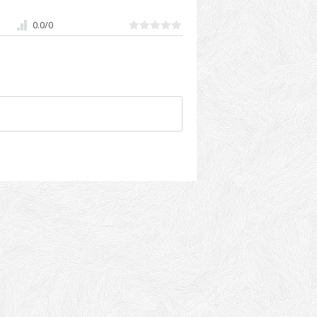
0.0
/
0