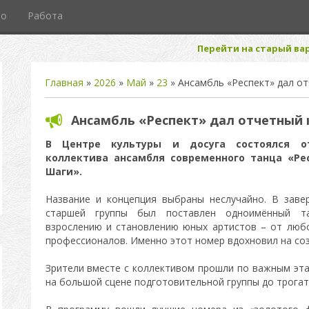
то
Работа
Перейти на старый вар
Главная
»
2026
»
Май
»
23
» Ансамбль «Респект» дал о
Ансамбль «Респект» дал отчетный 
В Центре культуры и досуга состоялся о
коллектива ансамбля современного танца «Ре
Шаги».
Название и концепция выбраны неслучайно. В зав
старшей группы был поставлен одноимённый та
взрослению и становлению юных артистов – от люб
профессионалов. Именно этот номер вдохновил на соз
Зрители вместе с коллективом прошли по важным эта
на большой сцене подготовительной группы до трогат