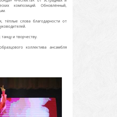
онда» «Респекта»: от эстрадных и
ских композиций. Обновлённый,
ым.
и, тёплые слова благодарности от
руководителей.
 танцу и творчеству.
образцового коллектива ансамбля