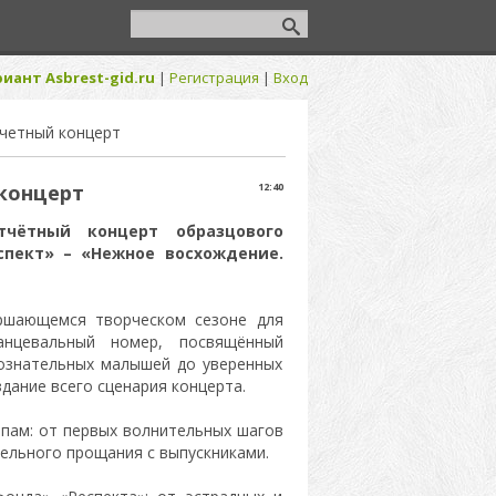
иант Asbrest-gid.ru
|
Регистрация
|
Вход
тчетный концерт
концерт
12:40
тчётный концерт образцового
спект» – «Нежное восхождение.
ершающемся творческом сезоне для
нцевальный номер, посвящённый
ознательных малышей до уверенных
дание всего сценария концерта.
пам: от первых волнительных шагов
ельного прощания с выпускниками.