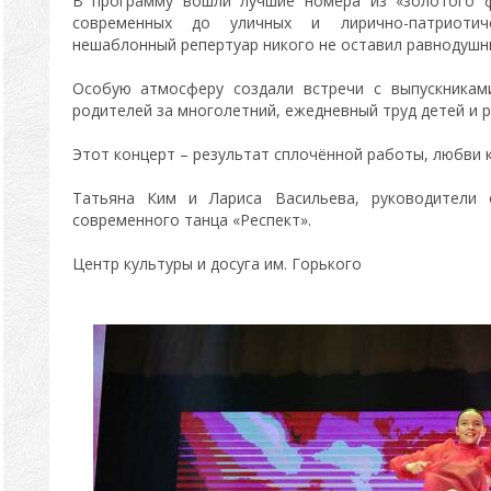
В программу вошли лучшие номера из «золотого ф
современных до уличных и лирично-патриотиче
нешаблонный репертуар никого не оставил равнодушн
Особую атмосферу создали встречи с выпускникам
родителей за многолетний, ежедневный труд детей и 
Этот концерт – результат сплочённой работы, любви к
Татьяна Ким и Лариса Васильева, руководители 
современного танца «Респект».
Центр культуры и досуга им. Горького