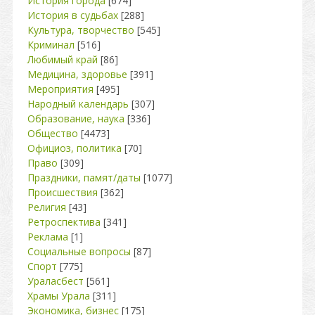
История города
[674]
История в судьбах
[288]
Культура, творчество
[545]
Криминал
[516]
Любимый край
[86]
Медицина, здоровье
[391]
Мероприятия
[495]
Народный календарь
[307]
Образование, наука
[336]
Общество
[4473]
Официоз, политика
[70]
Право
[309]
Праздники, памят/даты
[1077]
Происшествия
[362]
Религия
[43]
Ретроспектива
[341]
Реклама
[1]
Социальные вопросы
[87]
Спорт
[775]
Ураласбест
[561]
Храмы Урала
[311]
Экономика, бизнес
[175]