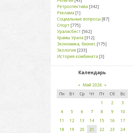
Религия
[43]
Ретроспектива
[342]
Реклама
[1]
Социальные вопросы
[87]
Спорт
[775]
Ураласбест
[562]
Храмы Урала
[312]
Экономика, бизнес
[175]
Экология
[233]
История комбината
[3]
Календарь
«
Май 2026
»
Пн
Вт
Ср
Чт
Пт
Сб
Вс
1
2
3
4
5
6
7
8
9
10
11
12
13
14
15
16
17
18
19
20
21
22
23
24