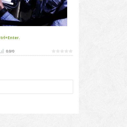
trl+Enter.
0.0
/
0