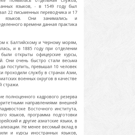
еке появилась отдельная служба,
анных языков, - в 1549 году был
вал 22 письменных переводчика и 17
ых языков. Они занимались и
еделенного времени данная практика
дом к Балтийскому и Черному морям,
лась, и в 1885 году при отделении
 были открыты офицерские курсы,
й. Они очень быстро стали весьма
да поступить, превышал 10 человек
и проходили службу в странах Азии,
зиатских военных округов в качестве
й стражи.
е полноценного кадрового резерва
иоритетными направлениями внешней
ладивостоке Восточного института,
кого языков, программа подготовки
рейский и другие азиатские языки, в
ализации. Не менее весомый вклад в
или и курсы иностранных языков,