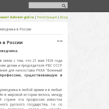
иант Asbrest-gid.ru
|
Регистрация
|
Вход
реводчика в России
а в России
13:10
еводчика.
 связи с тем, что 21 мая 1929 года
ким делам и председателя РВС СССР
ания для начсостава РККА "Военный
 профессию, существовавшую в
реводчика в любой армии и в любые
йн в мировой истории велось между
й стране эта профессия известна
ого русского государства, т.е. со