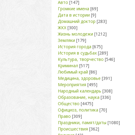
Авто
[147]
Громкие имена
[69]
Дата в истории
[9]
Домашний доктор
[283]
ЖКХ
[300]
Жизнь молодежи
[1212]
Земляки
[179]
История города
[675]
История в судьбах
[289]
Культура, творчество
[546]
Криминал
[517]
Любимый край
[86]
Медицина, здоровье
[391]
Мероприятия
[495]
Народный календарь
[308]
Образование, наука
[336]
Общество
[4475]
Официоз, политика
[70]
Право
[309]
Праздники, памят/даты
[1080]
Происшествия
[362]