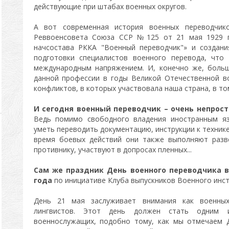
действующие при штабах военных округов.
А вот современная история военных переводчик
Реввоенсовета Союза ССР №125 от 21 мая 1929 г
начсостава РККА "Военный переводчик"» и создани
подготовки специалистов военного перевода, что
международным напряжением. И, конечно же, боль
данной профессии в годы Великой Отечественной в
конфликтов, в которых участвовала наша страна, в том
И сегодня военный переводчик – очень непрост
Ведь помимо свободного владения иностранным я
уметь переводить документацию, инструкции к техник
время боевых действий они также выполняют разв
противнику, участвуют в допросах пленных...
Сам же праздник День военного переводчика в
года
по инициативе Клуба выпускников Военного инст
День 21 мая заслуживает внимания как военных
лингвистов. Этот день должен стать одним и
военнослужащих, подобно тому, как мы отмечаем Д