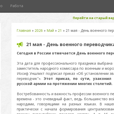
то
Работа
Перейти на старый вар
Главная
»
2026
»
Май
»
21
» 21 мая - День военного пе
21 мая - День военного переводчик
Сегодня в России отмечается День военного пер
Эта дата для профессионального праздника выбрана в
заместитель народного комиссара по военным и морс
Иосиф Уншлихт подписал приказ «Об установлении зв
переводчик"».
Этот приказ, по сути, узаконил
русской армии на протяжении многих столетий.
Востребованность и важность профессии военного пе
времена - это очевидный факт, ведь большинство во
народами, говорящими на разных языках. В наше
практически с начала формирования централизованн