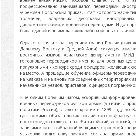
времен византийских походов славян. А в 16 в
профессионально занимавшаяся переводами иностр
учрежден Посольский приказ, штат которого насчиты
толмачей, владевших десятками иностранн
дипломатическими, и военными переводами. И до опр
была единой и не имела каких-либо коренных отличий
.
Однако, в связи с расширением границ России (выхо
Дальнему Востоку и Средней Азии), ситуация измени
восточных языков Азиатского департамента МИД
готовившие переводчиков именно для военных целе
популярными - конкурс среди офицеров, желающих сю
на место. А прошедшие обучение офицеры-переводчик
на Кавказе и на вновь присоединенных территориях а
начальников уездов, приставов, офицеров погранично
Еще одним большим шагом, ускорившим формировани
военных переводчиков русской армии (в связи с пр
политики России), стало открытие в 1899 году во В
где, помимо обязательных английского и французс
востоковедов включала в себя китайский, японский, ко
зависимости от выбранной учащимся страновой специ
языковую подготовку личного состава армии внос