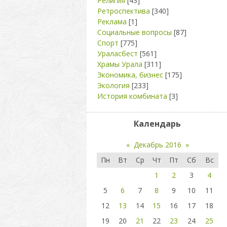
Религия
[43]
Ретроспектива
[340]
Реклама
[1]
Социальные вопросы
[87]
Спорт
[775]
Ураласбест
[561]
Храмы Урала
[311]
Экономика, бизнес
[175]
Экология
[233]
История комбината
[3]
Календарь
«
Декабрь 2016
»
Пн
Вт
Ср
Чт
Пт
Сб
Вс
1
2
3
4
5
6
7
8
9
10
11
12
13
14
15
16
17
18
19
20
21
22
23
24
25