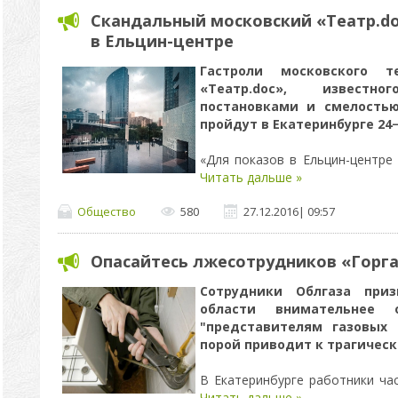
Скандальный московский «Театр.do
в Ельцин-центре
Гастроли московского т
«Театр.doc», извест
постановками и смелостью
пройдут в Екатеринбурге 24−
«Для показов в Ельцин-центр
Читать дальше »
Общество
580
27.12.2016
|
09:57
Опасайтесь лжесотрудников «Горг
Сотрудники Облгаза при
области внимательнее 
"представителям газовых 
порой приводит к трагичес
В Екатеринбурге работники ч
Читать дальше »