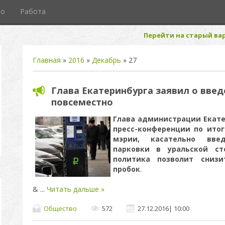
то
Работа
Перейти на старый вар
Главная
»
2016
»
Декабрь
»
27
Глава Екатеринбурга заявил о вве
повсеместно
Глава администрации Екате
пресс-конференции по итог
мэрии, касательно вве
парковки в уральской ст
политика позволит снизи
пробок
.
&
...
Читать дальше »
Общество
572
27.12.2016
|
10:00