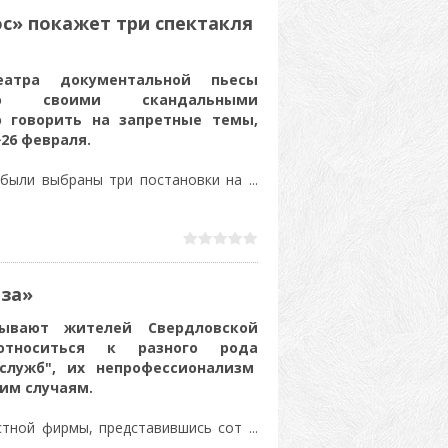
c» покажет три спектакля
еатра документальной пьесы
ного своими скандальными
 говорить на запретные темы,
26 февраля.
е были выбраны три постановки на
...
аза»
зывают жителей Свердловской
относиться к разного рода
служб", их непрофессионализм
ким случаям.
астной фирмы, представившись сот
...