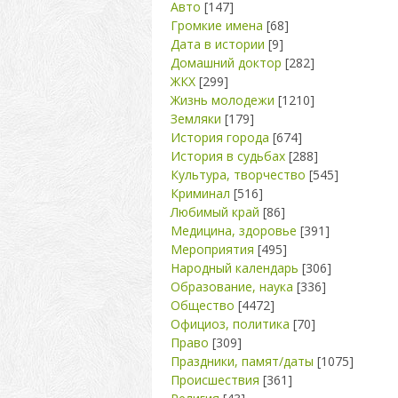
Авто
[147]
Громкие имена
[68]
Дата в истории
[9]
Домашний доктор
[282]
ЖКХ
[299]
Жизнь молодежи
[1210]
Земляки
[179]
История города
[674]
История в судьбах
[288]
Культура, творчество
[545]
Криминал
[516]
Любимый край
[86]
Медицина, здоровье
[391]
Мероприятия
[495]
Народный календарь
[306]
Образование, наука
[336]
Общество
[4472]
Официоз, политика
[70]
Право
[309]
Праздники, памят/даты
[1075]
Происшествия
[361]