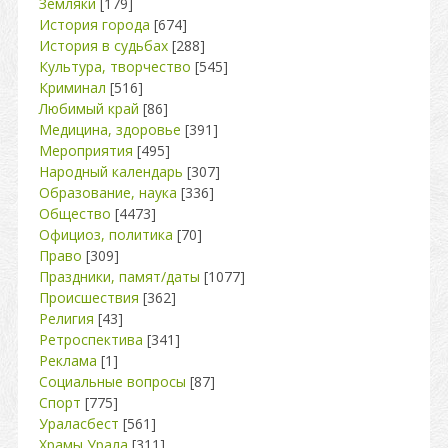
Земляки
[179]
История города
[674]
История в судьбах
[288]
Культура, творчество
[545]
Криминал
[516]
Любимый край
[86]
Медицина, здоровье
[391]
Мероприятия
[495]
Народный календарь
[307]
Образование, наука
[336]
Общество
[4473]
Официоз, политика
[70]
Право
[309]
Праздники, памят/даты
[1077]
Происшествия
[362]
Религия
[43]
Ретроспектива
[341]
Реклама
[1]
Социальные вопросы
[87]
Спорт
[775]
Ураласбест
[561]
Храмы Урала
[311]