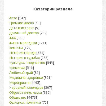
Категории раздела
Авто
[147]
Громкие имена
[68]
Дата в истории
[9]
Домашний доктор
[282]
ЖКХ
[300]
Жизнь молодежи
[1211]
Земляки
[179]
История города
[674]
История в судьбах
[288]
Культура, творчество
[545]
Криминал
[516]
Любимый край
[86]
Медицина, здоровье
[391]
Мероприятия
[495]
Народный календарь
[307]
Образование, наука
[336]
Общество
[4473]
Официоз, политика
[70]