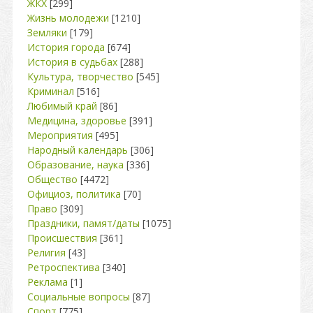
ЖКХ
[299]
Жизнь молодежи
[1210]
Земляки
[179]
История города
[674]
История в судьбах
[288]
Культура, творчество
[545]
Криминал
[516]
Любимый край
[86]
Медицина, здоровье
[391]
Мероприятия
[495]
Народный календарь
[306]
Образование, наука
[336]
Общество
[4472]
Официоз, политика
[70]
Право
[309]
Праздники, памят/даты
[1075]
Происшествия
[361]
Религия
[43]
Ретроспектива
[340]
Реклама
[1]
Социальные вопросы
[87]
Спорт
[775]