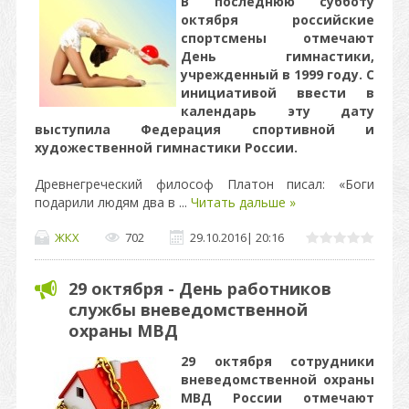
В последнюю субботу
октября российские
спортсмены отмечают
День гимнастики,
учрежденный в 1999 году. С
инициативой ввести в
календарь эту дату
выступила Федерация спортивной и
художественной гимнастики России.
Древнегреческий философ Платон писал: «Боги
подарили людям два в
...
Читать дальше »
ЖКХ
702
29.10.2016
|
20:16
29 октября - День работников
службы вневедомственной
охраны МВД
29 октября сотрудники
вневедомственной охраны
МВД России отмечают