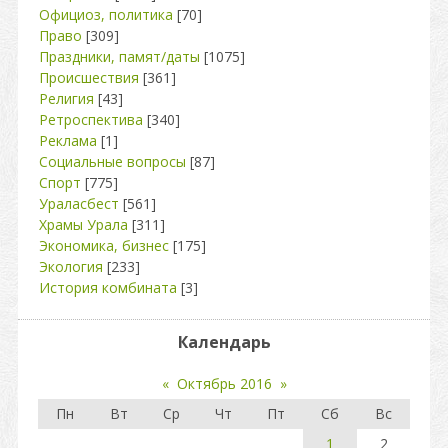
Официоз, политика
[70]
Право
[309]
Праздники, памят/даты
[1075]
Происшествия
[361]
Религия
[43]
Ретроспектива
[340]
Реклама
[1]
Социальные вопросы
[87]
Спорт
[775]
Ураласбест
[561]
Храмы Урала
[311]
Экономика, бизнес
[175]
Экология
[233]
История комбината
[3]
Календарь
«
Октябрь 2016
»
Пн
Вт
Ср
Чт
Пт
Сб
Вс
1
2