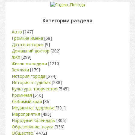
Категории раздела
Авто
[147]
Громкие имена
[68]
Дата в истории
[9]
Домашний доктор
[282]
ЖКХ
[299]
Жизнь молодежи
[1210]
Земляки
[179]
История города
[674]
История в судьбах
[288]
Культура, творчество
[545]
Криминал
[516]
Любимый край
[86]
Медицина, здоровье
[391]
Мероприятия
[495]
Народный календарь
[306]
Образование, наука
[336]
Общество
[4472]