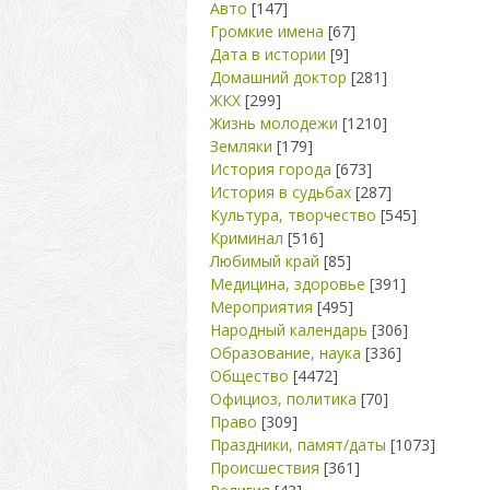
Авто
[147]
Громкие имена
[67]
Дата в истории
[9]
Домашний доктор
[281]
ЖКХ
[299]
Жизнь молодежи
[1210]
Земляки
[179]
История города
[673]
История в судьбах
[287]
Культура, творчество
[545]
Криминал
[516]
Любимый край
[85]
Медицина, здоровье
[391]
Мероприятия
[495]
Народный календарь
[306]
Образование, наука
[336]
Общество
[4472]
Официоз, политика
[70]
Право
[309]
Праздники, памят/даты
[1073]
Происшествия
[361]