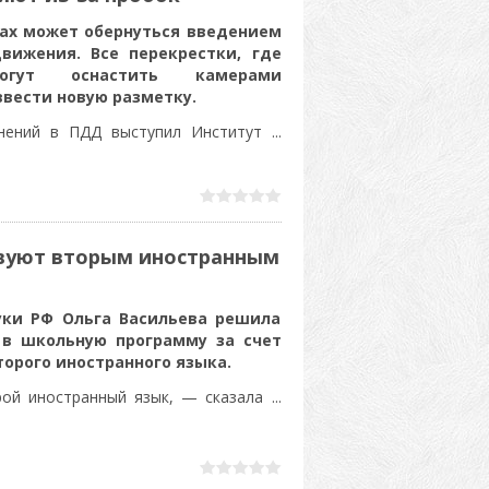
гах может обернуться введением
вижения. Все перекрестки, где
огут оснастить камерами
вести новую разметку.
енений в ПДД выступил Институт
...
вуют вторым иностранным
уки РФ Ольга Васильева решила
 в школьную программу за счет
торого иностранного языка.
орой иностранный язык, — сказала
...