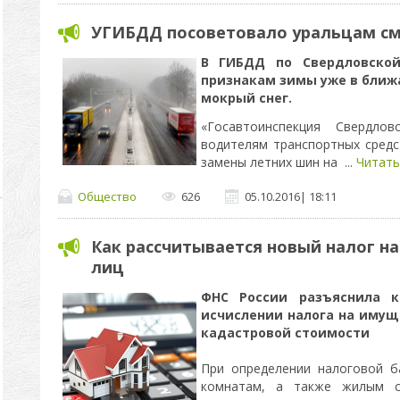
УГИБДД посоветовало уральцам см
В ГИБДД по Свердловской
признакам зимы уже в бли
мокрый снег.
«Госавтоинспекция Свердло
водителям транспортных сред
замены летних шин на
...
Читать
Общество
626
05.10.2016
|
18:11
Как рассчитывается новый налог н
лиц
ФНС России разъяснила к
исчислении налога на имущ
кадастровой стоимости
При определении налоговой 
комнатам, а также жилым ст