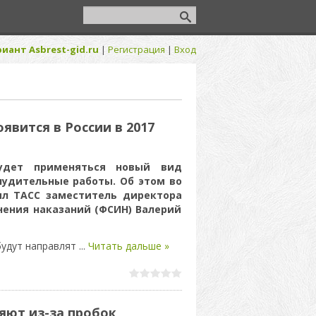
иант Asbrest-gid.ru
|
Регистрация
|
Вход
явится в России в 2017
удет применяться новый вид
нудительные работы. Об этом во
ил ТАСС заместитель директора
ения наказаний (ФСИН) Валерий
будут направлят
...
Читать дальше »
яют из-за пробок