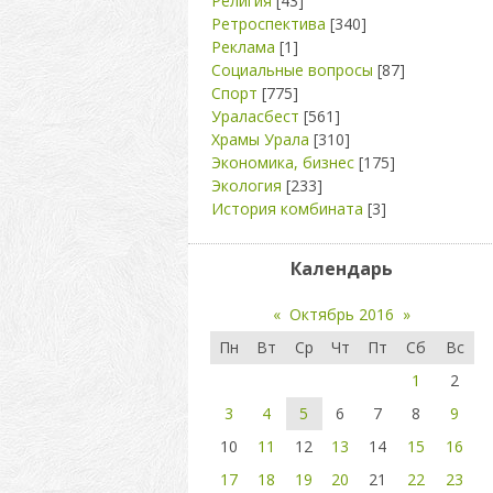
Религия
[43]
Ретроспектива
[340]
Реклама
[1]
Социальные вопросы
[87]
Спорт
[775]
Ураласбест
[561]
Храмы Урала
[310]
Экономика, бизнес
[175]
Экология
[233]
История комбината
[3]
Календарь
«
Октябрь 2016
»
Пн
Вт
Ср
Чт
Пт
Сб
Вс
1
2
3
4
5
6
7
8
9
10
11
12
13
14
15
16
17
18
19
20
21
22
23