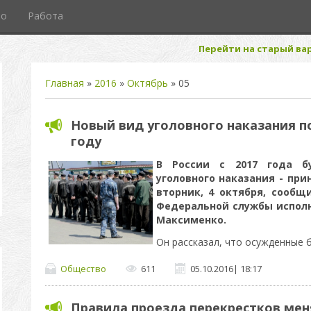
то
Работа
Перейти на старый вар
Главная
»
2016
»
Октябрь
»
05
Новый вид уголовного наказания по
году
В России с 2017 года б
уголовного наказания - при
вторник, 4 октября, сообщ
Федеральной службы исполн
Максименко.
Он рассказал, что осужденные 
Общество
611
05.10.2016
|
18:17
Правила проезда перекрестков мен