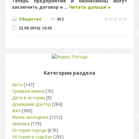
Теперь предприятия и бизнесмены могут
заключить договор н
...
Читать дальше »
Общество
612
22.09.2016
|
16:03
Категории раздела
Авто
[147]
Громкие имена
[70]
Дата в истории
[9]
Домашний доктор
[284]
ЖКХ
[300]
Жизнь молодежи
[1212]
Земляки
[179]
История города
[676]
История в судьбах
[290]