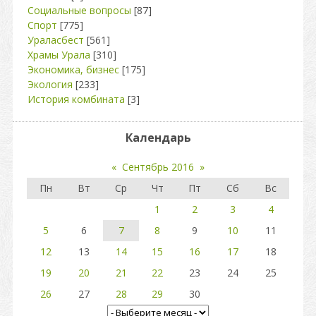
Социальные вопросы
[87]
Спорт
[775]
Ураласбест
[561]
Храмы Урала
[310]
Экономика, бизнес
[175]
Экология
[233]
История комбината
[3]
Календарь
«
Сентябрь 2016
»
Пн
Вт
Ср
Чт
Пт
Сб
Вс
1
2
3
4
5
6
7
8
9
10
11
12
13
14
15
16
17
18
19
20
21
22
23
24
25
26
27
28
29
30