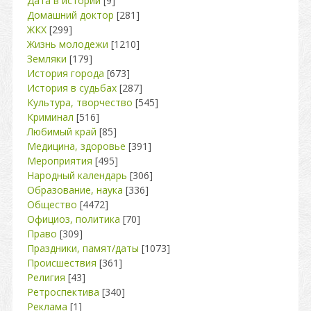
Дата в истории
[9]
Домашний доктор
[281]
ЖКХ
[299]
Жизнь молодежи
[1210]
Земляки
[179]
История города
[673]
История в судьбах
[287]
Культура, творчество
[545]
Криминал
[516]
Любимый край
[85]
Медицина, здоровье
[391]
Мероприятия
[495]
Народный календарь
[306]
Образование, наука
[336]
Общество
[4472]
Официоз, политика
[70]
Право
[309]
Праздники, памят/даты
[1073]
Происшествия
[361]
Религия
[43]
Ретроспектива
[340]
Реклама
[1]