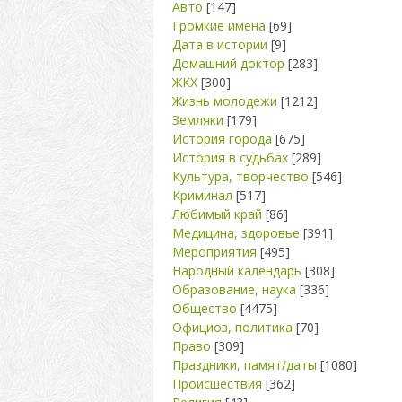
Авто
[147]
Громкие имена
[69]
Дата в истории
[9]
Домашний доктор
[283]
ЖКХ
[300]
Жизнь молодежи
[1212]
Земляки
[179]
История города
[675]
История в судьбах
[289]
Культура, творчество
[546]
Криминал
[517]
Любимый край
[86]
Медицина, здоровье
[391]
Мероприятия
[495]
Народный календарь
[308]
Образование, наука
[336]
Общество
[4475]
Официоз, политика
[70]
Право
[309]
Праздники, памят/даты
[1080]
Происшествия
[362]