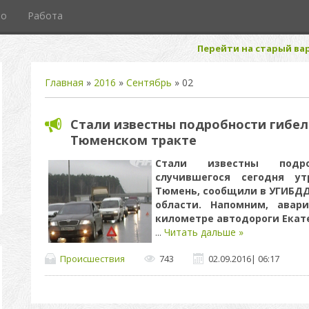
то
Работа
Перейти на старый вар
Главная
»
2016
»
Сентябрь
»
02
Стали известны подробности гибел
Тюменском тракте
Стали известны подро
случившегося сегодня ут
Тюмень, сообщили в УГИБДД
области. Напомним, авар
километре автодороги Екат
...
Читать дальше »
Происшествия
743
02.09.2016
|
06:17