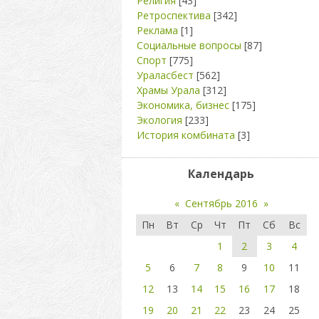
Религия
[43]
Ретроспектива
[342]
Реклама
[1]
Социальные вопросы
[87]
Спорт
[775]
Ураласбест
[562]
Храмы Урала
[312]
Экономика, бизнес
[175]
Экология
[233]
История комбината
[3]
Календарь
«
Сентябрь 2016
»
Пн
Вт
Ср
Чт
Пт
Сб
Вс
1
2
3
4
5
6
7
8
9
10
11
12
13
14
15
16
17
18
19
20
21
22
23
24
25