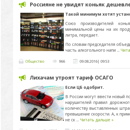
Россияне не увидят коньяк дешевле
Такой минимум хотят устано
Союз производителей конья
минимальной цены на их прод
литра, передает.
По словам председателя объед
часть алкогольного напи
...
Чита
Общество
966
09.08.2016
|
09:53
Лихачам утроят тариф ОСАГО
Если ЦБ одобрит.
В России могут ввести новый
нарушителей правил дорожног
количеству выставленных штра
превышение скорости. А, к при
не ск
...
Читать дальше »