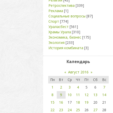
Религия
[43]
Ретроспектива
[339]
Реклама
[1]
Социальные вопросы
[87]
Спорт
[774]
Ураласбест
[561]
Храмы Урала
[310]
Экономика, бизнес
[175]
Экология
[233]
История комбината
[3]
Календарь
«
Август 2016
»
Пн
Вт
Ср
Чт
Пт
Сб
Вс
1
2
3
4
5
6
7
8
9
10
11
12
13
14
15
16
17
18
19
20
21
22
23
24
25
26
27
28