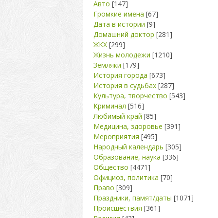
Авто
[147]
Громкие имена
[67]
Дата в истории
[9]
Домашний доктор
[281]
ЖКХ
[299]
Жизнь молодежи
[1210]
Земляки
[179]
История города
[673]
История в судьбах
[287]
Культура, творчество
[543]
Криминал
[516]
Любимый край
[85]
Медицина, здоровье
[391]
Мероприятия
[495]
Народный календарь
[305]
Образование, наука
[336]
Общество
[4471]
Официоз, политика
[70]
Право
[309]
Праздники, памят/даты
[1071]
Происшествия
[361]