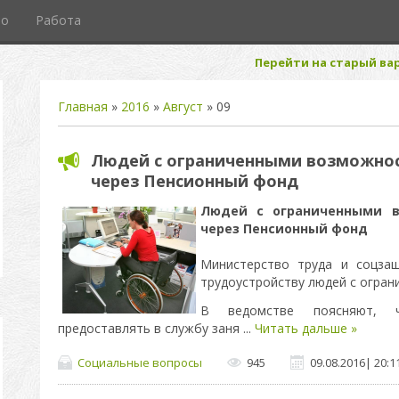
то
Работа
Перейти на старый вар
Главная
»
2016
»
Август
»
09
Людей с ограниченными возможнос
через Пенсионный фонд
Людей с ограниченными в
через Пенсионный фонд
Министерство труда и соцза
трудоустройству людей с огра
В ведомстве поясняют, 
предоставлять в службу заня
...
Читать дальше »
Социальные вопросы
945
09.08.2016
|
20:1